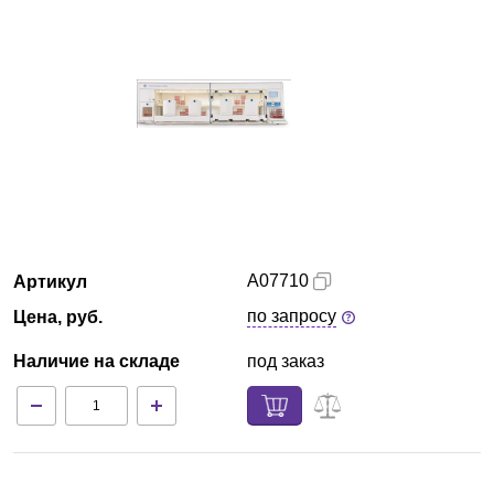
Екатеринбург
О компании
Новости
Блог
Производители
А07710
Артикул
Партнеры
по запросу
Цена, руб.
Наличие на складе
под заказ
Технический сервис
Доставка и оплата
Контакты