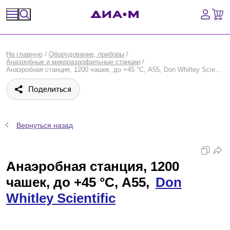
Спецпредложения
На главную
/
Оборудование, приборы
/
Анаэробные и микроаэрофильные станции
/
Оборудование, приборы
Анаэробная станция, 1200 чашек, до +45 °С, А55, Don Whitley Scientific
Поделиться
Расходные материалы, пластик, стекло
Химические реактивы, препараты, наборы
Вернуться назад
Предметный указатель
Анаэробная станция, 1200
Библиотека
чашек, до +45 °С, А55,
Don
Войти
Whitley Scientific
Сравнение