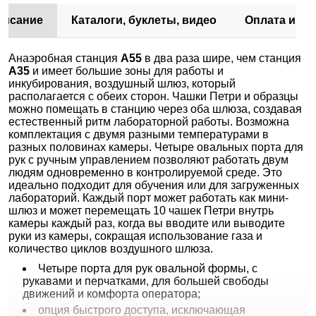
писание
Каталоги, буклеты, видео
Оплата и до
Анаэробная станция
A55
в два раза шире, чем станция
А35
и имеет большие зоны для работы и
инкубирования, воздушный шлюз, который
располагается с обеих сторон. Чашки Петри и образцы
можно помещать в станцию через оба шлюза, создавая
естественный ритм лабораторной работы. Возможна
комплектация с двумя разными температурами в
разных половинах камеры. Четыре овальных порта для
рук с ручным управлением позволяют работать двум
людям одновременно в контролируемой среде. Это
идеально подходит для обучения или для загруженных
лабораторий. Каждый порт может работать как мини-
шлюз и может перемещать 10 чашек Петри внутрь
камеры каждый раз, когда вы вводите или выводите
руки из камеры, сокращая использование газа и
количество циклов воздушного шлюза.
Четыре порта для рук овальной формы, с
рукавами и перчатками, для большей свободы
движений и комфорта оператора;
опция быстрого доступа, исключающая