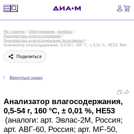
Спецпредложения
На главную
/
Оборудование, приборы
/
Анализаторы влагосодержания
/
Оборудование, приборы
Анализаторы влагосодержания (влагомеры)
/
Анализатор влагосодержания, 0,5-54 г, 160 °С, ± 0,01 %, HE53, Mettler Toledo
Расходные материалы, пластик, стекло
Поделиться
Химические реактивы, препараты, наборы
Вернуться назад
Предметный указатель
Библиотека
Анализатор влагосодержания,
0,5-54 г, 160 °С, ± 0,01 %, HE53
Войти
(аналоги: арт. Эвлас-2М, Россия;
Сравнение
арт. АВГ-60, Россия; арт. MF-50,