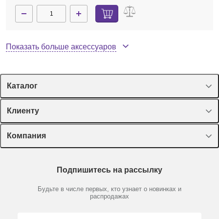
Показать больше аксессуаров
Каталог
Спецпредложения
Клиенту
Оборудование, приборы
Лекторий Диаэм
Компания
Пластик, стекло, принадлежности
Доставка и оплата
Химические реактивы, препараты, наборы
О компании
Технический сервис
Предметный указатель
Подпишитесь на рассылку
Новости
Мобильное приложение
13865
Нет в наличии
Библиотека
Партнеры
Будьте в числе первых, кто узнает о новинках и
Производители
Чашка 90 мм, одноразовая, алюминий, для
распродажах
Блог
анализаторов влажности, 80 шт./уп.
Видео