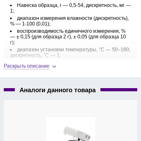
Навеска образца, г — 0,5-54, дискретность, мг —
1;
диапазон измерения влажности (дискретность),
% — 1-100 (0,01);
воспроизводимость единичного измерения, %
— ± 0,15 (для образца 2 г), ± 0,05 (для образца 10
г);
диапазон установки температуры, °С — 50–160,
дискретность, °C — 1;
галогенный нагреватель;
Раскрыть описание
режимы нагрева — стандартный, ускоренный;
время сушки, мин — 0-120;
передача данных RS232;
Аналоги данного товара
память на 1 метод;
память на 1 результат;
ЖК-дисплей с подсветкой;
габариты, Д × В × Ш, мм — 334 × 161 × 183;
вес нетто, кг — 4,1.
Анализатор влагосодержания
HE53
обеспечивает
отличное соотношение цены и качества благодаря
технологии галогенной сушки и