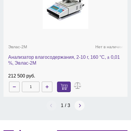
высокопроизводительной весовой ячейке. Благодаря
прочной конструкции с металлическим корпусом и легко
моющейся поверхностью из нержавеющей стали HE73
обеспечит вам долгие годы надежной службы.
Аксессуары:
алюминиевые чашки, стекловолоконные
фильтры, сертифицированный комплект для калибровки
по температуре — HE, сертифицированная
калибровочная гиря, 50 г, защитный чехол,
Эвлас-2М
Нет в наличии
пылезащитные фильтры — HC/HE, принтер RS-P25/01.
Анализатор влагосодержания, 2-10 г, 160 °С, ± 0,01
%, Эвлас-2М
212 500 руб.
1
/
3