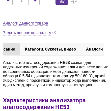
Аналоги данного товара
Задать вопрос по аналогу
писание
Каталоги, буклеты, видео
Аналоги
Анализатор влагосодержания
HE53
создан для
надежных измерений содержания влаги для всех ваших
повседневных образцов, имеет диапазон навески
образца 0,5-54 г, диапазон температур 50-160 °С, яркий
ЖК-дисплей с подсветкой, индикатор хода выполнения,
один метод, прочную и компактную конструкцию.
Характеристики анализатора
влагосодержания HE53