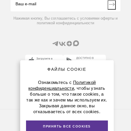
Контакты
Вопрос-ответ
21 196 руб.
Нажимая кнопку, Вы соглашаетесь с условиями оферты и
политикой конфиденциальности
ФАЙЛЫ COOKIE
8 (800) 234-05-08
Ознакомьтесь с
Политикой
+7 (912) 658-76-06
конфиденциальности
, чтобы узнать
больше о том, что такое cookies, а
ekb@dia-m.ru
так же как и зачем мы используем их.
Закрывая данное окно, вы
отказываетесь от всех cookies.
Политика конфиденциальности
30005918
Нет в наличии
© Диаэм, 1988 — 2026. Все права защищены
ПРИНЯТЬ ВСЕ COOKIES
Версия для печати