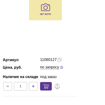
Екатеринбург
О компании
Новости
Блог
Производители
11060127
Артикул
Партнеры
по запросу
Цена, руб.
Наличие на складе
под заказ
Технический сервис
Доставка и оплата
Контакты