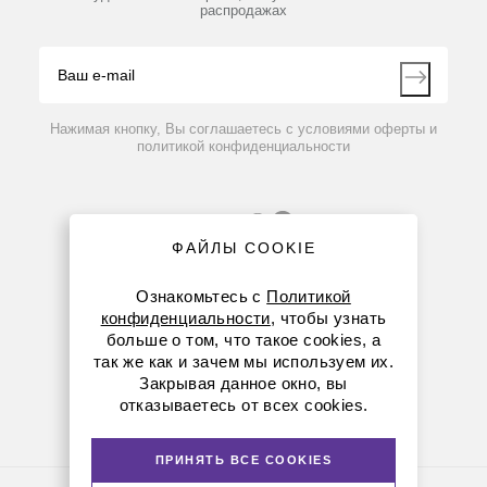
распродажах
Блог
Видео
Контакты
Вопрос-ответ
Нажимая кнопку, Вы соглашаетесь с условиями оферты и
политикой конфиденциальности
ФАЙЛЫ COOKIE
Ознакомьтесь с
Политикой
конфиденциальности
, чтобы узнать
больше о том, что такое cookies, а
8 (800) 234-05-08
так же как и зачем мы используем их.
Закрывая данное окно, вы
+7 (912) 658-76-06
отказываетесь от всех cookies.
ekb@dia-m.ru
ПРИНЯТЬ ВСЕ COOKIES