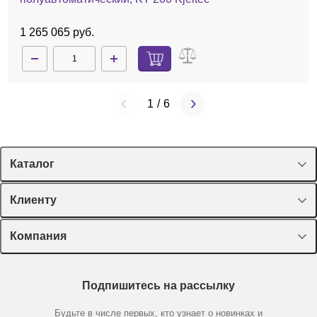
1 265 065 руб.
1
/
6
Каталог
Спецпредложения
Клиенту
Оборудование, приборы
Лекторий Диаэм
Компания
Пластик, стекло, принадлежности
Доставка и оплата
Химические реактивы, препараты, наборы
О компании
Технический сервис
Предметный указатель
Подпишитесь на рассылку
Новости
Мобильное приложение
Библиотека
Партнеры
Будьте в числе первых, кто узнает о новинках и
Производители