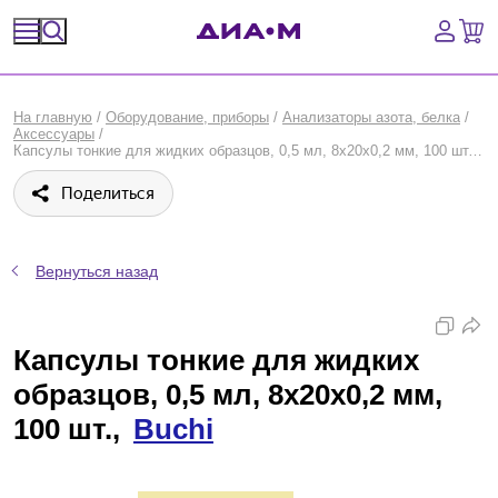
Спецпредложения
На главную
/
Оборудование, приборы
/
Анализаторы азота, белка
/
Аксессуары
/
Оборудование, приборы
Капсулы тонкие для жидких образцов, 0,5 мл, 8х20х0,2 мм, 100 шт., Buchi
Поделиться
Расходные материалы, пластик, стекло
Химические реактивы, препараты, наборы
Вернуться назад
Предметный указатель
Капсулы тонкие для жидких
Библиотека
образцов, 0,5 мл, 8х20х0,2 мм,
Войти
100 шт.,
Buchi
Сравнение