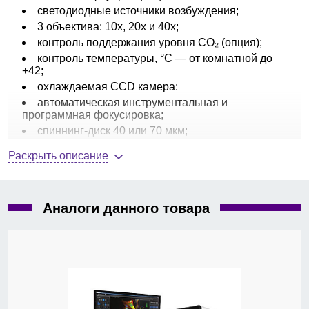
светодиодные источники возбуждения;
3 объектива: 10х, 20х и 40х;
контроль поддержания уровня СО₂ (опция);
контроль температуры, °С — от комнатной до
+42;
охлаждаемая CCD камера:
автоматическая инструментальная и
программная фокусировка;
спиннинг-диск 40 или 70 мкм;
анализ объекта по морфологии и
Раскрыть описание
статистический анализ объектов;
возможность роботизированной подачи
планшет для работы в автономном режиме;
габариты, Ш × Г × В, см — 50,8 × 81,3 × 45,7;
Аналоги данного товара
вес, кг — 68.