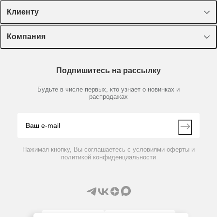
Спецпредложения
Клиенту
Оборудование, приборы
Лекторий Диаэм
Компания
Пластик, стекло, принадлежности
Доставка и оплата
Химические реактивы, препараты, наборы
О компании
Технический сервис
Предметный указатель
Подпишитесь на рассылку
Новости
Мобильное приложение
Библиотека
Партнеры
Будьте в числе первых, кто узнает о новинках и
Производители
распродажах
Блог
Видео
Контакты
Вопрос-ответ
Нажимая кнопку, Вы соглашаетесь с условиями оферты и
политикой конфиденциальности