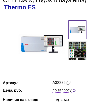
CELENA X, Logos Biosystems)
Thermo FS
Екатеринбург
О компании
Новости
Блог
Производители
Партнеры
Технический сервис
A32235
Артикул
Доставка и оплата
по запросу
Цена, руб.
Контакты
Наличие на складе
под заказ