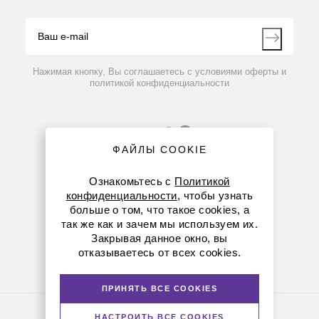
Видео
Контакты
Вопрос-ответ
Нажимая кнопку, Вы соглашаетесь с условиями оферты и
политикой конфиденциальности
ФАЙЛЫ COOKIE
Ознакомьтесь с
Политикой
конфиденциальности
, чтобы узнать
больше о том, что такое cookies, а
8 (800) 234-05-08
так же как и зачем мы используем их.
Закрывая данное окно, вы
+7 (912) 658-76-06
отказываетесь от всех cookies.
ekb@dia-m.ru
ПРИНЯТЬ ВСЕ COOKIES
Политика конфиденциальности
НАСТРОИТЬ ВСЕ COOKIES