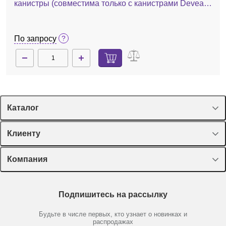
канистры (совместима только с канистрами Devea
объемом 10 л)
По запросу
Каталог
Спецпредложения
Клиенту
Оборудование, приборы
Лекторий Диаэм
Компания
Пластик, стекло, принадлежности
Доставка и оплата
Химические реактивы, препараты, наборы
О компании
Технический сервис
Предметный указатель
Подпишитесь на рассылку
Новости
Мобильное приложение
Библиотека
Партнеры
Будьте в числе первых, кто узнает о новинках и
Производители
распродажах
Блог