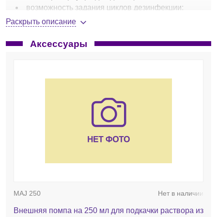
возможность задания циклов дезинфекции;
ручки и колесики для облегчения перемещения;
Раскрыть описание
габариты (ШхГхВ), мм - 825х250х812;
масса, кг - 25
Аксессуары
MAJ 250
Нет в наличии
Внешняя помпа на 250 мл для подкачки раствора из