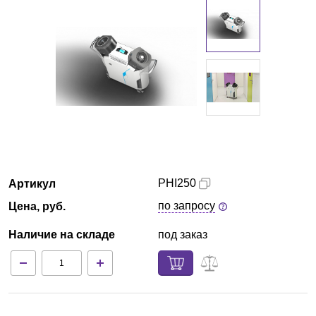
Екатеринбург
О компании
Новости
Блог
Производители
PHI250
Артикул
Партнеры
по запросу
Цена, руб.
Технический сервис
Наличие на складе
под заказ
Доставка и оплата
Контакты