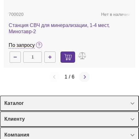
700020
Нет в наличии
Станция СВЧ для минерализации, 1-4 мест,
Минотавр-2
По запросу
1
/
6
Каталог
Спецпредложения
Клиенту
Оборудование, приборы
Лекторий Диаэм
Компания
Пластик, стекло, принадлежности