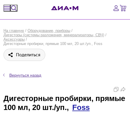
Спецпредложения
На главную
/
Оборудование, приборы
/
Дигесторы (системы разложения, минерализаторы, СВЧ)
/
Оборудование, приборы
Аксессуары
/
Дигесторные пробирки, прямые 100 мл, 20 шт./уп., Foss
Расходные материалы, пластик, стекло
Поделиться
Химические реактивы, препараты, наборы
Вернуться назад
Предметный указатель
Библиотека
Дигесторные пробирки, прямые
100 мл, 20 шт./уп.,
Foss
Войти
Сравнение