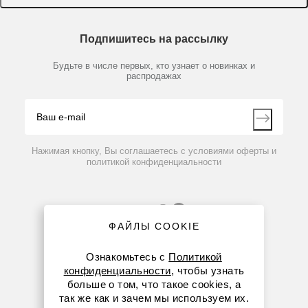
Доставка и оплата
Химические реактивы, препараты, наборы
О компании
Технический сервис
Предметный указатель
Подпишитесь на рассылку
Новости
Мобильное приложение
Библиотека
Партнеры
Будьте в числе первых, кто узнает о новинках и
Производители
распродажах
Блог
Видео
Контакты
Вопрос-ответ
Нажимая кнопку, Вы соглашаетесь с условиями оферты и
политикой конфиденциальности
ФАЙЛЫ COOKIE
Ознакомьтесь с
Политикой
конфиденциальности
, чтобы узнать
больше о том, что такое cookies, а
8 (800) 234-05-08
так же как и зачем мы используем их.