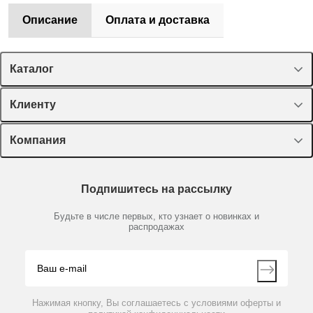
Описание
Оплата и доставка
Каталог
Спецпредложения
Клиенту
Оборудование, приборы
Лекторий Диаэм
Компания
Пластик, стекло, принадлежности
Доставка и оплата
Химические реактивы, препараты, наборы
О компании
Технический сервис
Предметный указатель
Подпишитесь на рассылку
Новости
Мобильное приложение
Библиотека
Партнеры
Будьте в числе первых, кто узнает о новинках и
Производители
распродажах
Блог
Видео
Контакты
Вопрос-ответ
Нажимая кнопку, Вы соглашаетесь с условиями оферты и