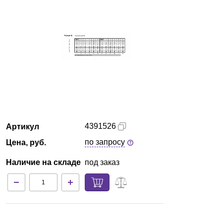
Екатеринбург
О компании
Новости
Блог
Производители
4391526
Артикул
Партнеры
по запросу
Цена, руб.
Наличие на складе
под заказ
Технический сервис
Доставка и оплата
Контакты