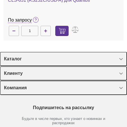
CLS-631 (RS232C/USB-A) для Quantos
По запросу
Каталог
Спецпредложения
Клиенту
Оборудование, приборы
Лекторий Диаэм
Компания
Пластик, стекло, принадлежности
Доставка и оплата
Химические реактивы, препараты, наборы
О компании
Технический сервис
Предметный указатель
Подпишитесь на рассылку
Новости
Мобильное приложение
Библиотека
Партнеры
Будьте в числе первых, кто узнает о новинках и
Производители
распродажах
Блог