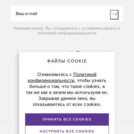
Видео
Контакты
Вопрос-ответ
Нажимая кнопку, Вы соглашаетесь с условиями оферты и
политикой конфиденциальности
ФАЙЛЫ COOKIE
Ознакомьтесь с
Политикой
конфиденциальности
, чтобы узнать
больше о том, что такое cookies, а
8 (800) 234-05-08
так же как и зачем мы используем их.
Закрывая данное окно, вы
+7 (912) 658-76-06
отказываетесь от всех cookies.
ekb@dia-m.ru
ПРИНЯТЬ ВСЕ COOKIES
Политика конфиденциальности
НАСТРОИТЬ ВСЕ COOKIES