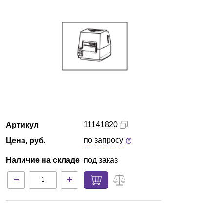
Екатеринбург
О компании
Новости
Блог
Производители
11141820
Артикул
Партнеры
по запросу
Цена, руб.
Наличие на складе
под заказ
Технический сервис
Доставка и оплата
Контакты