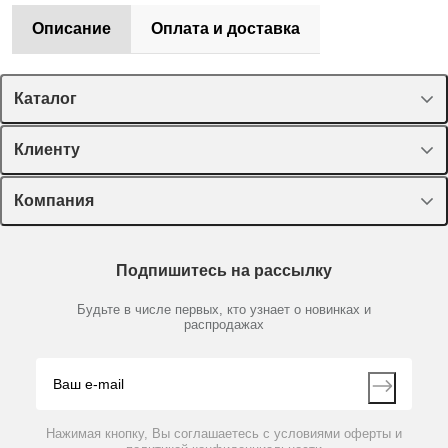
Описание
Оплата и доставка
Каталог
Спецпредложения
Клиенту
Оборудование, приборы
Лекторий Диаэм
Компания
Пластик, стекло, принадлежности
Доставка и оплата
Химические реактивы, препараты, наборы
О компании
Технический сервис
Предметный указатель
Подпишитесь на рассылку
Новости
Мобильное приложение
Библиотека
Партнеры
Будьте в числе первых, кто узнает о новинках и
Производители
распродажах
Блог
Видео
Контакты
Вопрос-ответ
Нажимая кнопку, Вы соглашаетесь с условиями оферты и