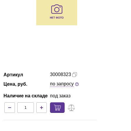
Екатеринбург
О компании
Новости
Блог
Производители
30008323
Артикул
Партнеры
по запросу
Цена, руб.
Наличие на складе
под заказ
Технический сервис
Доставка и оплата
Контакты