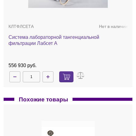
150 см² без изменения геометрии корпуса
картриджа.
Длина турбулизирующего канала
позволяет провести предварительное
КЛТФЛСЕТА
Нет в наличии
масштабирование процесса фильтрации
для полноразмерных кассетных модулях,
Система лабораторной тангенциальной
сохраняя схожие гидродинамические
фильтрации Лабсет А
условия.
Конструкция картриджа обеспечивает
минимальный мёртвый объём.
556 930 руб.
2 мл — для картриджей 50 см².
4 мл — для картриджей 100 см².
6 мл — для картриджей 150 см².
Два вида турбулизирующих сеток.
Сетка типа А (плотная): рекомендуется
Похожие товары
для растворов с вязкостью менее 3 сП.
Обеспечивает высокий перепад давления
и стабильный поток фильтрата.
Сетка типа С (крупная): подходит для
растворов с вязкостью более 3 сП.
Позволяет поддерживать высокую