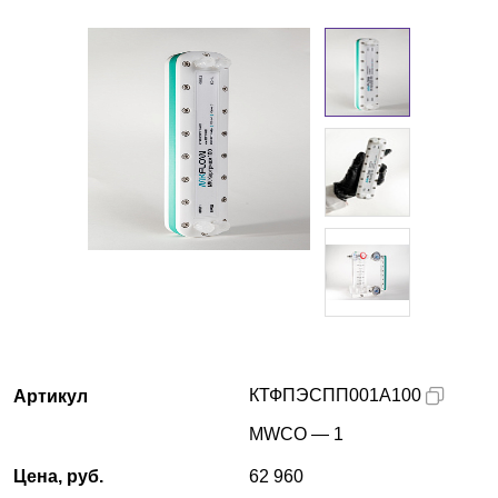
Екатеринбург
О компании
Новости
Блог
Производители
Партнеры
Технический сервис
КТФПЭСПП001А100
Артикул
Доставка и оплата
MWCO — 1
Контакты
Цена, руб.
62 960