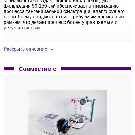
зависимости от задач. Эффективная площадь
фильтрации 50-150 см² обеспечивает оптимизацию
процесса тангенциальной фильтрации, адаптируя его
как к объёму продукта, так и к требуемым временным
рамкам, что делает процесс более управляемым и
результативным.
Ключевые особенности
Раскрыть описание
Ультрафильтрационная полиэфирсульфоновая
(ПЭС) мембрана на полипропиленовой подложке
(ПП).
Совместим с
Низкая адсорбция — высокая
извлекаемость целевого продукта и
производительность.
Широкий диапазон рабочих условий: pH
1-14, температура до 50 °C.
Устойчивость к химическим средствам
мойки и дезинфекции.
Фильтрационный пакет.
Уникальная конструкция позволяет
использовать мембраны с площадью 50-