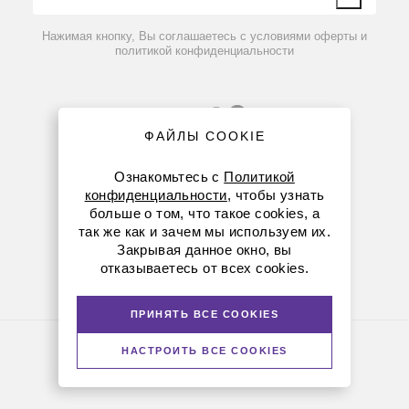
фильтрации, см²
Вопрос-ответ
Мертвый объем
≈ 2 мл
≈ 4 мл
≈ 6 мл
Нажимая кнопку, Вы соглашаетесь с условиями оферты и
Максимальное
политикой конфиденциальности
рабочее
4 бара
давление
Диапазон
рабочих
4-50 ⁰С
температур
ФАЙЛЫ COOKIE
Диффузия
воздуха через
Ознакомьтесь с
Политикой
смоченную
< 3 мл/мин
<6 мл/мин
< 9 мл/мин
конфиденциальности
, чтобы узнать
мембрану
картриджа, при
больше о том, что такое cookies, а
8 (800) 234-05-08
Р=0,5 бар
так же как и зачем мы используем их.
Диапазон рН
1-14 ед
Закрывая данное окно, вы
+7 (912) 658-76-06
отказываетесь от всех cookies.
Скорость тангенциального потока
ekb@dia-m.ru
Площадь
При
При
фильтрации
ПРИНЯТЬ ВСЕ COOKIES
работе
мойке
картриджа
Политика конфиденциальности
45-70
НАСТРОИТЬ ВСЕ COOKIES
30-45
© Диаэм, 1988 — 2026. Все права защищены
50 см²
мл/
мл/мин
Версия для печати
мин
90-