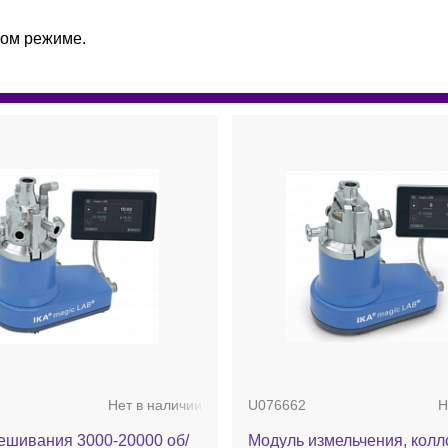
ком режиме.
Нет в наличии
U076662
Н
ешивания 3000-20000 об/
Модуль измельчения, кол