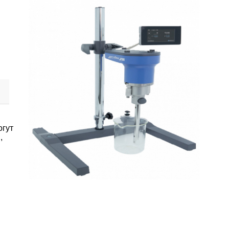
огут
,