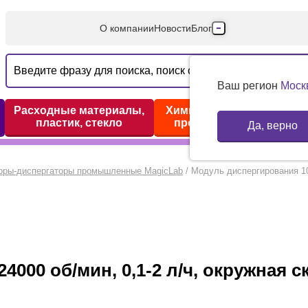
О компании
Новости
Блог
Производители
Партнеры
Ваш регион
Моск
Технический серв
Расходные материалы,
Химические реактивы,
пластик, стекло
препараты, наборы
Да, верно
Доставка и оплата
Контакты
оры-диспергаторы промышленные MagicLab
/
Модуль диспергирования 100
000 об/мин, 0,1-2 л/ч, окружная ск