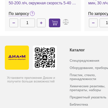
50-200 л/ч, окружная скорость 5-40 м/
мин, 30 л/ч
с, Magic Lab с модулем UTL
с, DBI
По запросу
По запрос
Каталог
Спецпредложения
Оборудование, прибор
Пластик, стекло,
Установите приложение Диаэм и
принадлежности
получите больше возможностей
Химические реактивы,
препараты, наборы
Предметный указатель
Библиотека