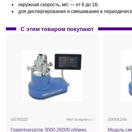
окружная скорость, м/с — от 6 до 16;
для диспергирования и смешивания в периодичес
С этим товаром покупают
U078310
Нет в наличии
20006244
Гомогенизатор 3000-26000 об/мин,
Модуль см