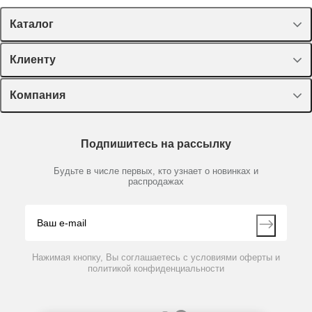
Каталог
Спецпредложения
Клиенту
Оборудование, приборы
Лекторий Диаэм
Компания
Пластик, стекло, принадлежности
Доставка и оплата
Химические реактивы, препараты, наборы
О компании
Технический сервис
Предметный указатель
Подпишитесь на рассылку
Новости
Мобильное приложение
Библиотека
Партнеры
Будьте в числе первых, кто узнает о новинках и
Производители
распродажах
Блог
Видео
Контакты
Вопрос-ответ
Нажимая кнопку, Вы соглашаетесь с условиями оферты и
политикой конфиденциальности