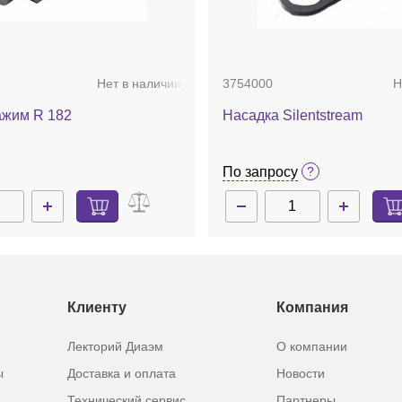
Нет в наличии
3754000
Н
ажим R 182
Насадка Silentstream
По запросу
.
Клиенту
Компания
Лекторий Диаэм
О компании
ы
Доставка и оплата
Новости
Технический сервис
Партнеры