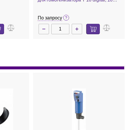
шт./уп.
По запросу