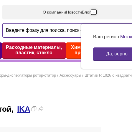
О компании
Новости
Блог
Производители
Партнеры
Ваш регион
Моск
Технический серв
Расходные материалы,
Химические реактивы,
пластик, стекло
препараты, наборы
Да, верно
Доставка и оплата
Контакты
оры-диспергаторы ротор-статор
/
Аксессуары
/
Штатив R 1826 с квадратн
той,
IKA