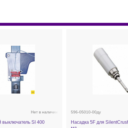
Нет в наличии
596-05010-00ду
 выключатель SI 400
Насадка 5F для SilentCrush
мл