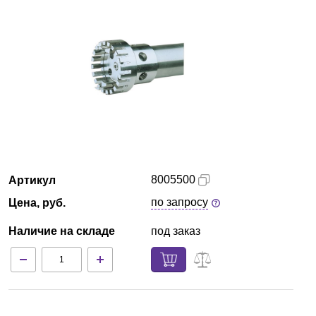
Екатеринбург
О компании
Новости
Блог
Производители
8005500
Артикул
Партнеры
по запросу
Цена, руб.
Наличие на складе
под заказ
Технический сервис
Доставка и оплата
Контакты