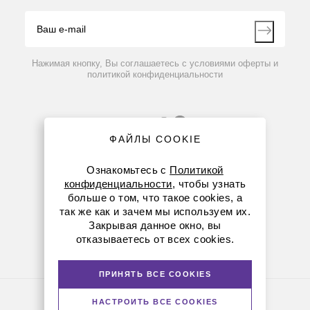
Видео
Контакты
Вопрос-ответ
Нажимая кнопку, Вы соглашаетесь с условиями оферты и
политикой конфиденциальности
ФАЙЛЫ COOKIE
Ознакомьтесь с
Политикой
конфиденциальности
, чтобы узнать
больше о том, что такое cookies, а
8 (800) 234-05-08
так же как и зачем мы используем их.
Закрывая данное окно, вы
+7 (912) 658-76-06
отказываетесь от всех cookies.
ekb@dia-m.ru
ПРИНЯТЬ ВСЕ COOKIES
Политика конфиденциальности
НАСТРОИТЬ ВСЕ COOKIES