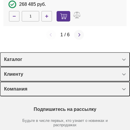
268 485 руб.
1
/
6
Каталог
Спецпредложения
Клиенту
Оборудование, приборы
Лекторий Диаэм
Компания
Пластик, стекло, принадлежности
Доставка и оплата
Химические реактивы, препараты, наборы
О компании
Технический сервис
Предметный указатель
Подпишитесь на рассылку
Новости
Мобильное приложение
Библиотека
Партнеры
Будьте в числе первых, кто узнает о новинках и
Производители
распродажах
Блог