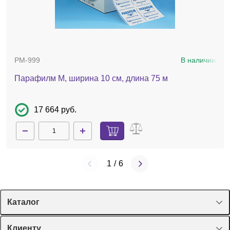
PM-999
В наличии
Парафилм M, ширина 10 см, длина 75 м
17 664 руб.
1
/
6
Каталог
Спецпредложения
Клиенту