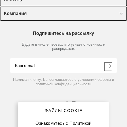
Оборудование, приборы
Лекторий Диаэм
Компания
Пластик, стекло, принадлежности
Доставка и оплата
Химические реактивы, препараты, наборы
О компании
Технический сервис
Предметный указатель
Подпишитесь на рассылку
Новости
Мобильное приложение
Библиотека
Партнеры
Будьте в числе первых, кто узнает о новинках и
Производители
распродажах
Блог
Видео
Контакты
Вопрос-ответ
Нажимая кнопку, Вы соглашаетесь с условиями оферты и
политикой конфиденциальности
ФАЙЛЫ COOKIE
Ознакомьтесь с
Политикой