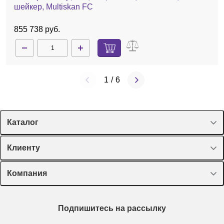
шейкер, Multiskan FC
855 738 руб.
1
/
6
Каталог
Спецпредложения
Клиенту
Оборудование, приборы
Лекторий Диаэм
Компания
Пластик, стекло, принадлежности
Доставка и оплата
Химические реактивы, препараты, наборы
О компании
Технический сервис
Предметный указатель
Подпишитесь на рассылку
Новости
Мобильное приложение
Библиотека