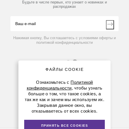
Партнеры
Будьте в числе первых, кто узнает о новинках и
Производители
распродажах
Блог
Видео
Контакты
Вопрос-ответ
Нажимая кнопку, Вы соглашаетесь с условиями оферты и
политикой конфиденциальности
ФАЙЛЫ COOKIE
Ознакомьтесь с
Политикой
конфиденциальности
, чтобы узнать
больше о том, что такое cookies, а
8 (800) 234-05-08
так же как и зачем мы используем их.
Закрывая данное окно, вы
+7 (912) 658-76-06
отказываетесь от всех cookies.
ekb@dia-m.ru
ПРИНЯТЬ ВСЕ COOKIES