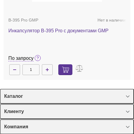
B-395 Pro GMP
Нет в наличии
Инкапсулятор B-395 Pro с документами GMP
По запросу
Каталог
Спецпредложения
Клиенту
Оборудование, приборы
Лекторий Диаэм
Компания
Пластик, стекло, принадлежности