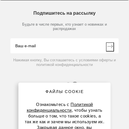
Доставка и оплата
Химические реактивы, препараты, наборы
О компании
Технический сервис
Предметный указатель
Подпишитесь на рассылку
Новости
Мобильное приложение
Библиотека
Партнеры
Будьте в числе первых, кто узнает о новинках и
Производители
распродажах
Блог
Видео
Контакты
Вопрос-ответ
Нажимая кнопку, Вы соглашаетесь с условиями оферты и
политикой конфиденциальности
ФАЙЛЫ COOKIE
Ознакомьтесь с
Политикой
конфиденциальности
, чтобы узнать
больше о том, что такое cookies, а
8 (800) 234-05-08
так же как и зачем мы используем их.
Закрывая данное окно, вы
+7 (912) 658-76-06