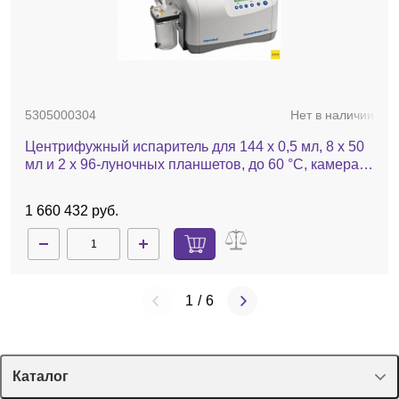
5305000304
Нет в наличии
Центрифужный испаритель для 144 х 0,5 мл, 8 х 50
мл и 2 х 96-луночных планшетов, до 60 °C, камера
из н/ж стали, с насосом, с ротором 48х1,5/2,0 мл,
Concentrator plus
1 660 432 руб.
1
/
6
Каталог