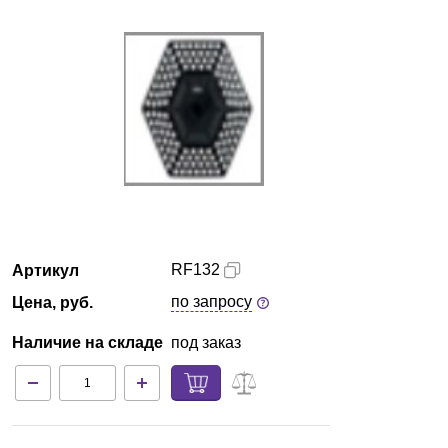
Екатеринбург
О компании
Новости
Блог
Производители
RF132
Артикул
Партнеры
по запросу
Цена, руб.
Технический сервис
Наличие на складе
под заказ
Доставка и оплата
Контакты