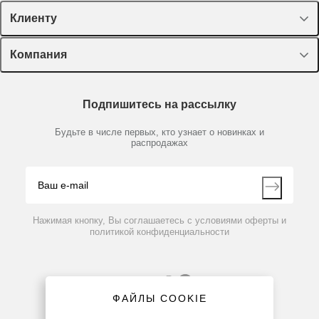
Спецпредложения
Клиенту
Оборудование, приборы
Лекторий Диаэм
Компания
Пластик, стекло, принадлежности
Доставка и оплата
Химические реактивы, препараты, наборы
О компании
Технический сервис
Предметный указатель
Подпишитесь на рассылку
Новости
Мобильное приложение
Библиотека
Партнеры
Будьте в числе первых, кто узнает о новинках и
Производители
распродажах
Блог
Видео
Контакты
Вопрос-ответ
Нажимая кнопку, Вы соглашаетесь с условиями оферты и
политикой конфиденциальности
ФАЙЛЫ COOKIE