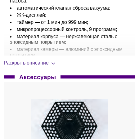
насоса;
автоматический клапан сброса вакуума;
ЖК-дисплей;
таймер — от 1 мин до 999 мин;
микропроцессорный контроль, 9 программ;
материал корпуса — нержавеющая сталь с
эпоксидным покрытием;
материал камеры — алюминий с эпоксидным
покрытием;
материал крышки — акрил (стекло — опция);
Раскрыть описание
звуковая сигнализация при окончании работы
прибора;
Аксессуары
габариты без/в упаковки, ШхГхВ, мм — 373 x
490 x 297;
масса нетто/брутто, кг — 20/29.