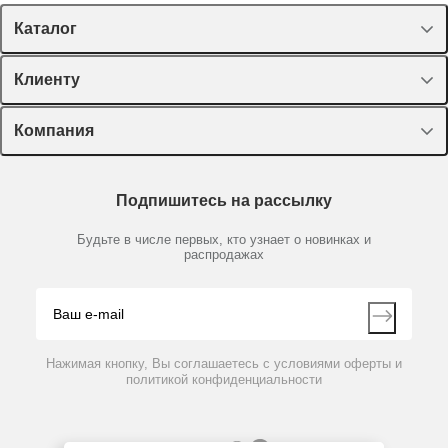
Каталог
Спецпредложения
Клиенту
Оборудование, приборы
Лекторий Диаэм
Компания
Пластик, стекло, принадлежности
Доставка и оплата
Химические реактивы, препараты, наборы
О компании
Технический сервис
Предметный указатель
Подпишитесь на рассылку
Новости
Мобильное приложение
Библиотека
Партнеры
Будьте в числе первых, кто узнает о новинках и
Производители
распродажах
Блог
Видео
Контакты
Вопрос-ответ
Нажимая кнопку, Вы соглашаетесь с условиями оферты и
политикой конфиденциальности