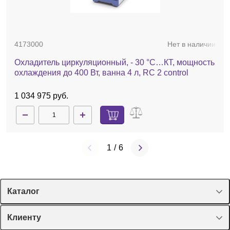
4173000
Нет в наличии
Охладитель циркуляционный, - 30 °C…КТ, мощность
охлаждения до 400 Вт, ванна 4 л, RC 2 control
1 034 975 руб.
1
/
6
Каталог
Спецпредложения
Клиенту