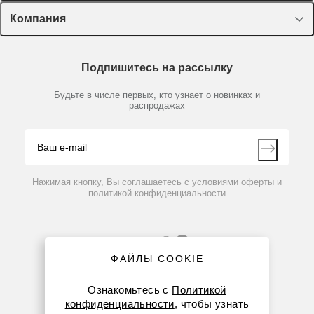
Оборудование, приборы
Лекторий Диаэм
Компания
Пластик, стекло, принадлежности
Доставка и оплата
Химические реактивы, препараты, наборы
О компании
Технический сервис
Предметный указатель
Подпишитесь на рассылку
Новости
Мобильное приложение
Библиотека
Партнеры
Будьте в числе первых, кто узнает о новинках и
Производители
распродажах
Блог
Видео
Контакты
Вопрос-ответ
Нажимая кнопку, Вы соглашаетесь с условиями оферты и
политикой конфиденциальности
ФАЙЛЫ COOKIE
Ознакомьтесь с
Политикой
конфиденциальности
, чтобы узнать