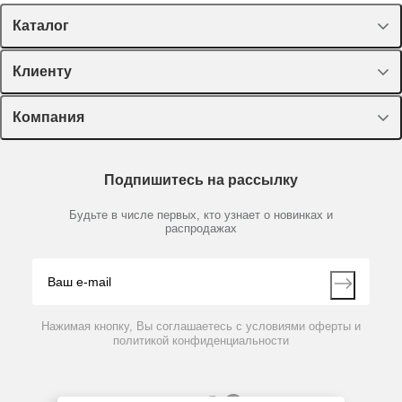
Каталог
Спецпредложения
Клиенту
Оборудование, приборы
Лекторий Диаэм
Компания
Пластик, стекло, принадлежности
Доставка и оплата
Химические реактивы, препараты, наборы
О компании
Технический сервис
Предметный указатель
Подпишитесь на рассылку
Новости
Мобильное приложение
Библиотека
Партнеры
Будьте в числе первых, кто узнает о новинках и
Производители
распродажах
Блог
Видео
Контакты
Вопрос-ответ
Нажимая кнопку, Вы соглашаетесь с условиями оферты и
политикой конфиденциальности