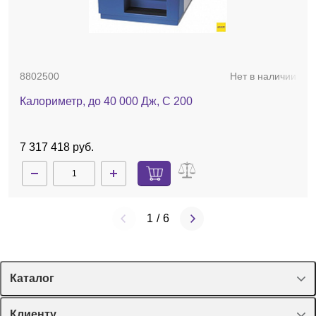
8802500
Нет в наличии
Калориметр, до 40 000 Дж, C 200
7 317 418 руб.
1
/
6
Каталог
Спецпредложения
Клиенту