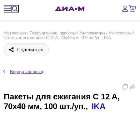
Спецпредложения
На главную
/
Оборудование, приборы
/
Калориметры
/
Аксессуары
/
Пакеты для сжигания C 12 A, 70х40 мм, 100 шт./уп., IKA
Оборудование, приборы
Поделиться
Расходные материалы, пластик, стекло
Химические реактивы, препараты, наборы
Вернуться назад
Предметный указатель
Пакеты для сжигания C 12 A,
Библиотека
70х40 мм, 100 шт./уп.,
IKA
Войти
Сравнение