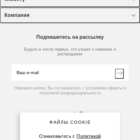
Оборудование, приборы
Лекторий Диаэм
Компания
Пластик, стекло, принадлежности
Доставка и оплата
Химические реактивы, препараты, наборы
О компании
Технический сервис
Предметный указатель
Подпишитесь на рассылку
Новости
Мобильное приложение
Библиотека
Партнеры
Будьте в числе первых, кто узнает о новинках и
Производители
распродажах
Блог
Видео
Контакты
Вопрос-ответ
Нажимая кнопку, Вы соглашаетесь с условиями оферты и
политикой конфиденциальности
ФАЙЛЫ COOKIE
Ознакомьтесь с
Политикой