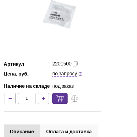
Екатеринбург
О компании
Новости
Блог
2201500
Артикул
Производители
по запросу
Цена, руб.
Партнеры
Наличие на складе
под заказ
Технический сервис
Доставка и оплата
Контакты
Описание
Оплата и доставка