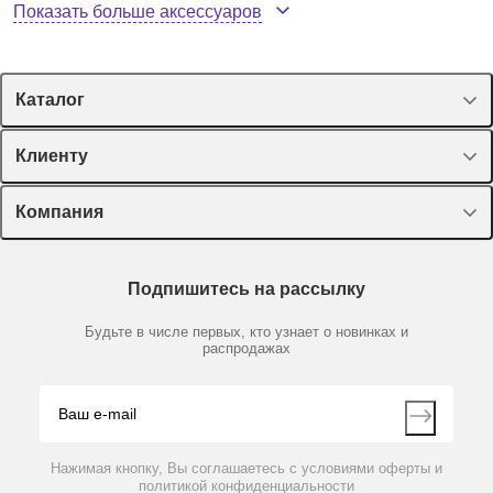
Показать больше аксессуаров
Каталог
Спецпредложения
Клиенту
Оборудование, приборы
Лекторий Диаэм
Компания
Пластик, стекло, принадлежности
Доставка и оплата
Химические реактивы, препараты, наборы
О компании
Технический сервис
Предметный указатель
Подпишитесь на рассылку
Новости
Мобильное приложение
CH35HCT-ST
Нет в наличии
Библиотека
Партнеры
Будьте в числе первых, кто узнает о новинках и
Производители
Подвеска с перекладиной
распродажах
Блог
Видео
Контакты
Вопрос-ответ
По запросу
Нажимая кнопку, Вы соглашаетесь с условиями оферты и
политикой конфиденциальности