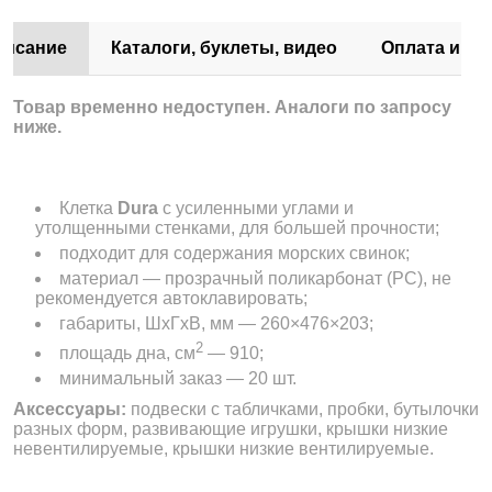
писание
Каталоги, буклеты, видео
Оплата и до
Товар временно недоступен. Аналоги по запросу
ниже.
Клетка
Dura
с усиленными углами и
утолщенными стенками, для большей прочности;
подходит для содержания морских свинок;
материал — прозрачный поликарбонат (РС), не
рекомендуется автоклавировать;
габариты, ШхГхВ, мм — 260×476×203;
2
площадь дна, см
— 910;
минимальный заказ — 20 шт.
Аксессуары:
подвески с табличками, пробки, бутылочки
разных форм, развивающие игрушки, крышки низкие
невентилируемые, крышки низкие вентилируемые.