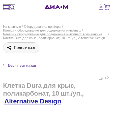
Спецпредложения
На главную
/
Оборудование, приборы
/
Клетки и оборудование для содержания животных
/
Оборудование, приборы
Клетки и оборудование для содержания животных: временно недоступные товары
/
Клетка Dura для крыс, поликарбонат, 10 шт./уп., Alternative Design
Расходные материалы, пластик, стекло
Поделиться
Химические реактивы, препараты, наборы
Вернуться назад
Предметный указатель
Библиотека
Клетка Dura для крыс,
поликарбонат, 10 шт./уп.,
Войти
Alternative Design
Сравнение