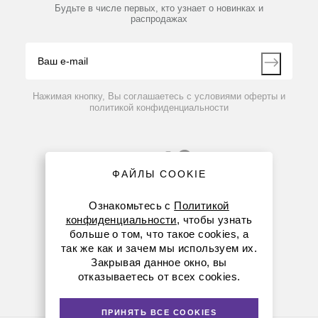
Партнеры
Будьте в числе первых, кто узнает о новинках и
Производители
распродажах
Блог
Видео
Контакты
Вопрос-ответ
Нажимая кнопку, Вы соглашаетесь с условиями оферты и
политикой конфиденциальности
ФАЙЛЫ COOKIE
Ознакомьтесь с
Политикой
конфиденциальности
, чтобы узнать
больше о том, что такое cookies, а
8 (800) 234-05-08
так же как и зачем мы используем их.
Закрывая данное окно, вы
+7 (912) 658-76-06
отказываетесь от всех cookies.
ekb@dia-m.ru
ПРИНЯТЬ ВСЕ COOKIES