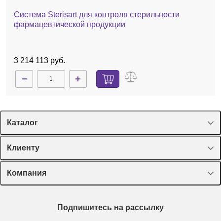
Система Sterisart для контроля стерильности
фармацевтической продукции
3 214 113 руб.
Каталог
Спецпредложения
Клиенту
Оборудование, приборы
Лекторий Диаэм
Компания
Пластик, стекло, принадлежности
Доставка и оплата
Химические реактивы, препараты, наборы
О компании
Технический сервис
Предметный указатель
Подпишитесь на рассылку
Новости
Мобильное приложение
Библиотека