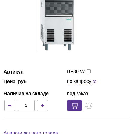
Екатеринбург
О компании
Новости
Блог
Производители
BF80-W
Артикул
по запросу
Цена, руб.
Партнеры
Наличие на складе
под заказ
Технический сервис
Доставка и оплата
Контакты
Аналоги данного товара