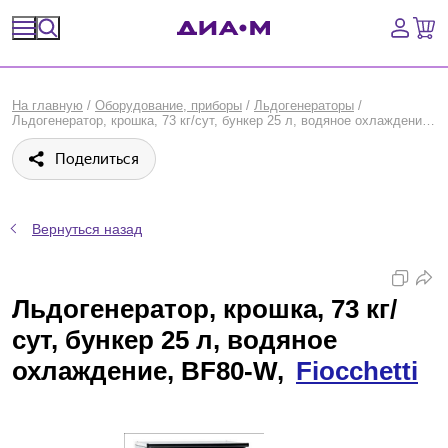
Спецпредложения
На главную
/
Оборудование, приборы
/
Льдогенераторы
/
Льдогенератор, крошка, 73 кг/сут, бункер 25 л, водяное охлаждение, BF80-W, Fiocchetti
Оборудование, приборы
Поделиться
Расходные материалы, пластик, стекло
Химические реактивы, препараты, наборы
Вернуться назад
Предметный указатель
Льдогенератор, крошка, 73 кг/
Библиотека
сут, бункер 25 л, водяное
охлаждение, BF80-W,
Fiocchetti
Войти
Сравнение