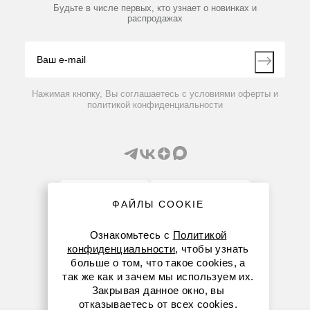
Партнеры
Будьте в числе первых, кто узнает о новинках и
Производители
распродажах
Блог
Видео
Контакты
Вопрос-ответ
Нажимая кнопку, Вы соглашаетесь с условиями оферты и
политикой конфиденциальности
ФАЙЛЫ COOKIE
8 (800) 234-05-08
Ознакомьтесь с
Политикой
конфиденциальности
, чтобы узнать
+7 (912) 658-76-06
больше о том, что такое cookies, а
так же как и зачем мы используем их.
ekb@dia-m.ru
Закрывая данное окно, вы
отказываетесь от всех cookies.