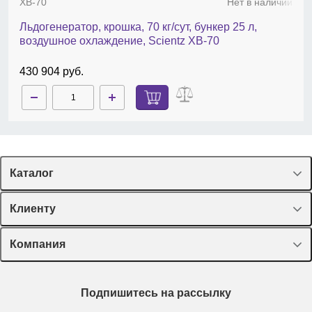
XB-70
Нет в наличии
Льдогенератор, крошка, 70 кг/сут, бункер 25 л,
воздушное охлаждение, Scientz XB-70
430 904 руб.
Каталог
Спецпредложения
Клиенту
Оборудование, приборы
Лекторий Диаэм
Компания
Пластик, стекло, принадлежности
Доставка и оплата
Химические реактивы, препараты, наборы
О компании
Технический сервис
Предметный указатель
Подпишитесь на рассылку
Новости
Мобильное приложение
Библиотека