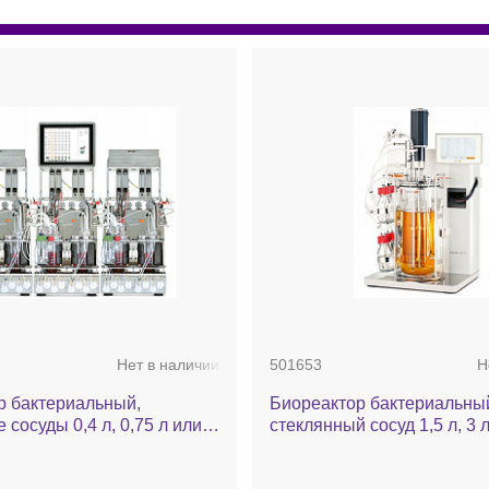
Нет в наличии
501653
Н
р бактериальный,
Биореактор бактериальны
 сосуды 0,4 л, 0,75 л или
стеклянный сосуд 1,5 л, 3 л,
ыбор), два сосуда для
датчики рН и О₂, барботи
ного культивирования,
воздухом и О₂ / N₂, MFC 2 ш