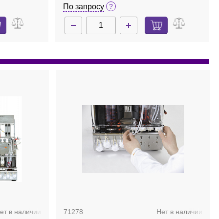
2
Minifors 2
По запросу
ет в наличии
71278
Нет в наличии