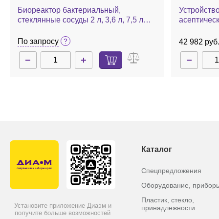
Биореактор бактериальный,
Устройство
стеклянные сосуды 2 л, 3,6 л, 7,5 л
асептическ
или 13 л (на выбор), контроль 24
биореактор
параметров, Labfors 5
По запросу
42 982 руб
Каталог
Спецпредложения
Оборудование, прибор
Пластик, стекло,
Установите приложение Диаэм и
принадлежности
получите больше возможностей