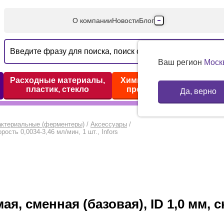
О компании
Новости
Блог
Производители
Партнеры
Ваш регион
Моск
Технический серв
Расходные материалы,
Химические реактивы,
пластик, стекло
препараты, наборы
Да, верно
Доставка и оплата
Контакты
актериальные (ферментеры)
/
Аксессуары
/
ость 0,0034-3,46 мл/мин, 1 шт., Infors
, сменная (базовая), ID 1,0 мм, ск