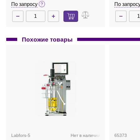
контроль 2
По запросу
По запрос
Похожие товары
Labfors-5
Нет в наличии
65373