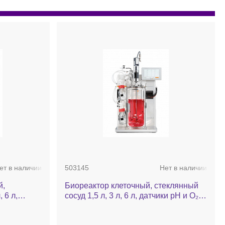
ет в наличии
503145
Нет в наличии
й,
Биореактор клеточный, стеклянный
 6 л,
сосуд 1,5 л, 3 л, 6 л, датчики рН и О₂,
рование
барботирование воздухом и О₂, N₂,
т., 4
CO₂, MFC 5 шт., 4 насоса, комплект,