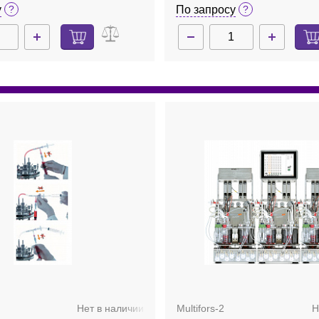
4 параметров, Multifors 2
насоса, комплект, Minifors 
у
По запросу
Нет в наличии
Multifors-2
Н