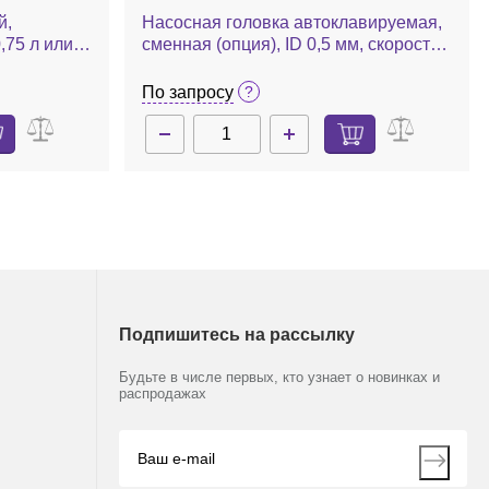
й,
Насосная головка автоклавируемая,
,75 л или
сменная (опция), ID 0,5 мм, скорость
да для
0,0012-1,24 мл/мин, 1 шт.
вания,
По запросу
ltifors 2
Подпишитесь на рассылку
Будьте в числе первых, кто узнает о новинках и
распродажах