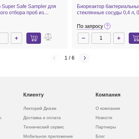
 Super Safe Sampler для
Биореактор бактериальны
ого отбора проб из
стеклянные сосуды 0,4 л, 0
а, без погружной трубки
1,4 л (на выбор), два сосу
параллельного культивиро
По запросу
.
контроль 24 параметров, Mu
1
/
6
Клиенту
Компания
Лекторий Диаэм
О компании
ы
Доставка и оплата
Новости
Технический сервис
Партнеры
Мобильное приложение
Блог