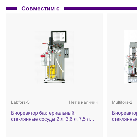
Совместим с
Labfors-5
Нет в наличии
Multifors-2
Биореактор бактериальный,
Биореакто
стеклянные сосуды 2 л, 3,6 л, 7,5 л
стеклянные
или 13 л (на выбор), контроль 24
1,4 л (на в
параметров, Labfors 5
параллель