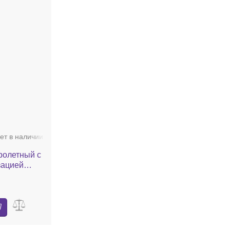
ет в наличии
ролетный с
зацией
 199 kDa