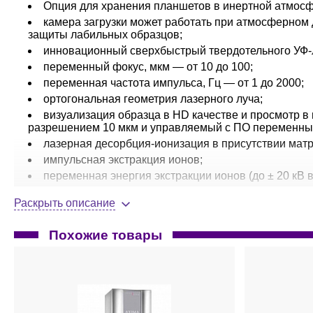
Опция для хранения планшетов в инертной атмосф
камера загрузки может работать при атмосферном 
защиты лабильных образцов;
инновационный сверхбыстрый твердотельного УФ-л
переменный фокус, мкм — от 10 до 100;
переменная частота импульса, Гц — от 1 до 2000;
ортогональная геометрия лазерного луча;
визуализация образца в HD качестве и просмотр в
разрешением 10 мкм и управляемый с ПО переменны
лазерная десорбция-ионизация в присутствии мат
импульсная экстракция ионов;
переменная энергия экстракции ионов (до ± 20 кВ
режим положительной и отрицательной ионизации;
Раскрыть описание
широкоаппертурная ионная для минимизации загря
функция
TrueClean
для автоматической очистки по
Похожие товары
незаменим как для выполнения прецизионных прот
проведения массовых анализов в центрах коллективн
анализ масс с длиной дрейфа в линейном режиме 
рефлектрона 4,1 м);
вакуум создается двумя турбомолекулярными нас