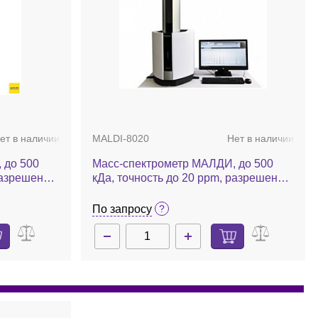
ет в наличии
MALDI-8020
Нет в наличии
 до 500
Масс-спектрометр МАЛДИ, до 500
разрешение
кДа, точность до 20 ppm, разрешение
 с
по массам до 5000 FWHM,
ударений,
высокопроизводительный,
По запросу
компактный, MALDI-8020
ance