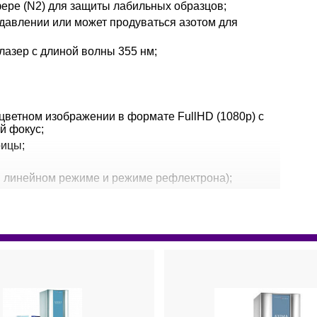
ере (N2) для защиты лабильных образцов;
давлении или может продуваться азотом для
азер с длиной волны 355 нм;
 цветном изображении в формате FullHD (1080р) с
й фокус;
рицы;
 в линейном режиме и режиме рефлектрона);
знения источника;
верхности;
еомных и геномных исследований, так и для
ого пользования;
2,1 м (эффективной длиной дрейфа в режиме
осами с поворотным основанием;