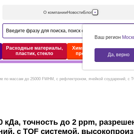
О компании
Новости
Блог
Производители
Партнеры
Ваш регион
Моск
Технический серв
Расходные материалы,
Химические реактивы,
пластик, стекло
препараты, наборы
Да, верно
Доставка и оплата
Контакты
 кДа, точность до 2 ppm, разреше
ний, с TOF системой, высокопрои