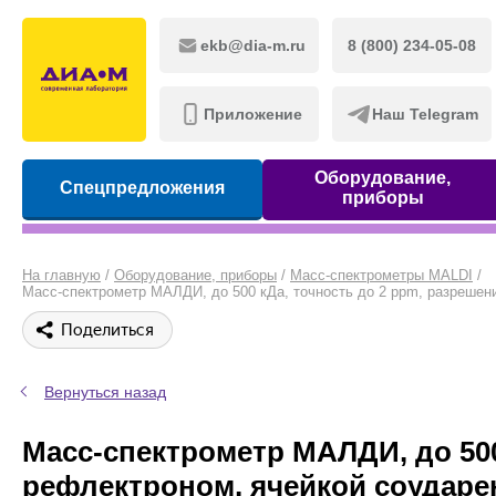
ekb@dia-m.ru
8 (800) 234-05-08
Приложение
Наш Telegram
Оборудование,
Спецпредложения
приборы
На главную
/
Оборудование, приборы
/
Масс-спектрометры MALDI
/
Поделиться
Вернуться назад
Масс-спектрометр МАЛДИ, до 500
рефлектроном, ячейкой соударе