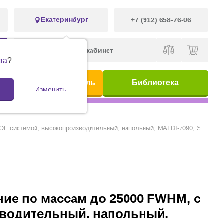
Екатеринбург
+7 (912) 658-76-06
Личный кабинет
ва
?
ис
Предметный указатель
Библиотека
Изменить
Масс-спектрометр МАЛДИ, до 500 кДа, точность до 2 ppm, разрешение по массам до 25000 FWHM, с рефлектроном, ячейкой соударений, с TOF системой, высокопроизводительный, напольный, MALDI-7090, Shimadzu
ние по массам до 25000 FWHM, с
зводительный, напольный,