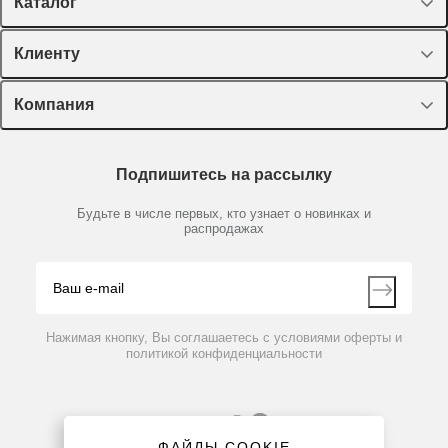
Каталог
Спецпредложения
Клиенту
Оборудование, приборы
Лекторий Диаэм
Компания
Пластик, стекло, принадлежности
Доставка и оплата
Химические реактивы, препараты, наборы
О компании
Технический сервис
Предметный указатель
Подпишитесь на рассылку
Новости
Мобильное приложение
Библиотека
Партнеры
Будьте в числе первых, кто узнает о новинках и
Производители
распродажах
Блог
Видео
Контакты
Вопрос-ответ
Нажимая кнопку, Вы соглашаетесь с условиями оферты и
политикой конфиденциальности
ФАЙЛЫ COOKIE