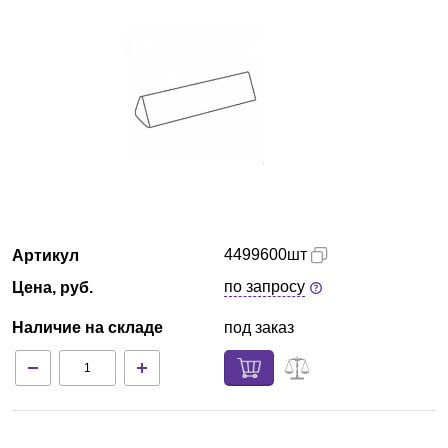
Екатеринбург
О компании
Новости
Блог
Производители
4499600шт
Артикул
Партнеры
по запросу
Цена, руб.
Наличие на складе
под заказ
Технический сервис
Доставка и оплата
Контакты