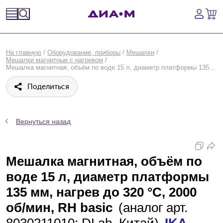
Спецпредложения
На главную
/
Оборудование, приборы
/
Мешалки
/
Мешалки магнитные с нагревом
/
Оборудование, приборы
Мешалка магнитная, объём по воде 15 л, диаметр платформы 135 мм, нагрев до 320 °С, 2000 об/мин, RH basic, IKA
Поделиться
Расходные материалы, пластик, стекло
Химические реактивы, препараты, наборы
Вернуться назад
Предметный указатель
Мешалка магнитная, объём по
Библиотека
воде 15 л, диаметр платформы
Войти
135 мм, нагрев до 320 °С, 2000
об/мин, RH basic
(аналог арт.
Сравнение