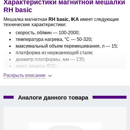
Характеристики магнитной мешалки
RH basic
Мешалка магнитная
RH basic, IKA
имеет следующие
технические характеристики:
скорость, об/мин — 100-2000;
температура нагрева, °С — 50-320;
максимальный объем перемешивания, л — 15;
платформа из нержавеющей стали;
диаметр платформы, мм — 135;
класс защиты IP21;
разъем для подключения контактного
Раскрыть описание
термометра
ETS-D5
;
потребляемая мощность, Вт — 620;
резьбовое отверстие M10 для установки
штатива;
Аналоги данного товара
разъемы RS232, USB;
габариты, мм — 160×100×250;
вес, кг — 3,135.
Магнитные мешалки с нагревом
RH basic
имеют
плавный набор скорости перемешивания, резьбовое