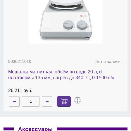
отверстие M 10 для установки штатива, высокая
мощность 620 Вт и стальная нагревательная пластина
обеспечивают быстрый нагрев.
Комплект поставки
: магнитная мешалка
RH basic
,
защитный чехол
H 102 Cover for RH basic
, защитная
ручка
H 102.1 Protection handle
, отвертка (используется
для предохранительной цепи), универсальный
месильный стержень
Ikaflon 20
,
Ikaflon 30
,
Ikaflon 40
.
8030211010
Нет в наличии
Мешалка магнитная, объём по воде 20 л, d
платформы 135 мм, нагрев до 340 °С, 0-1500 об/
мин, MS-H-S
26 211 руб.
Аксессуары