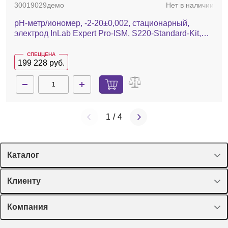
30019029демо
Нет в наличии
22 089 руб.
pH-метр/иономер, -2-20±0,002, стационарный,
электрод InLab Expert Pro-ISM, S220-Standard-Kit,
серия SevenCompact
СПЕЦЦЕНА
199 228 руб.
1
/
4
Каталог
Спецпредложения
Клиенту
Оборудование, приборы
Лекторий Диаэм
3378100
Нет в наличии
Компания
Пластик, стекло, принадлежности
Доставка и оплата
Химические реактивы, препараты, наборы
Термометр электронный, -50…+450 °С, ±0,01 К, pH