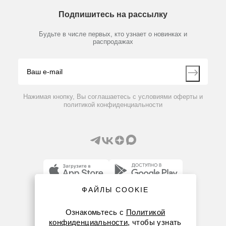
О компании
Технический сервис
измерение, LCD дисплей, ETS-D6
Предметный указатель
Подпишитесь на рассылку
Новости
Мобильное приложение
Библиотека
Партнеры
Будьте в числе первых, кто узнает о новинках и
Производители
распродажах
95 837 руб.
Блог
Видео
Контакты
Вопрос-ответ
Нажимая кнопку, Вы соглашаетесь с условиями оферты и
политикой конфиденциальности
ФАЙЛЫ COOKIE
8 (800) 234-05-08
Ознакомьтесь с
Политикой
+7 (912) 658-76-06
конфиденциальности
, чтобы узнать