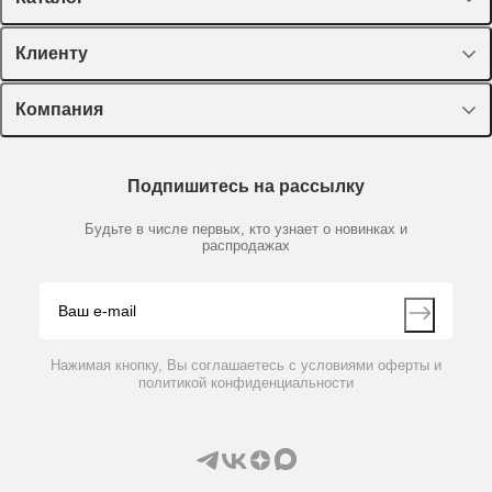
Спецпредложения
Клиенту
Оборудование, приборы
Лекторий Диаэм
Компания
Пластик, стекло, принадлежности
Доставка и оплата
Химические реактивы, препараты, наборы
О компании
Технический сервис
Предметный указатель
Подпишитесь на рассылку
Новости
Мобильное приложение
Библиотека
Партнеры
Будьте в числе первых, кто узнает о новинках и
Производители
распродажах
Блог
Видео
Контакты
Вопрос-ответ
Нажимая кнопку, Вы соглашаетесь с условиями оферты и
политикой конфиденциальности