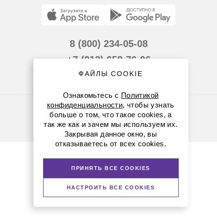
8 (800) 234-05-08
+7 (912) 658-76-06
ФАЙЛЫ COOKIE
ekb@dia-m.ru
Ознакомьтесь с
Политикой
конфиденциальности
, чтобы узнать
Политика конфиденциальности
больше о том, что такое cookies, а
© Диаэм, 1988 — 2026. Все права защищены
так же как и зачем мы используем их.
Версия для печати
Закрывая данное окно, вы
отказываетесь от всех cookies.
ПРИНЯТЬ ВСЕ COOKIES
НАСТРОИТЬ ВСЕ COOKIES