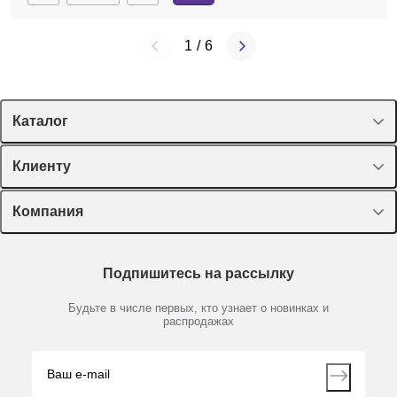
1
/
6
Каталог
Спецпредложения
Клиенту
Оборудование, приборы
Лекторий Диаэм
Компания
Пластик, стекло, принадлежности
Доставка и оплата
Химические реактивы, препараты, наборы
О компании
Технический сервис
Предметный указатель
Подпишитесь на рассылку
Новости
Мобильное приложение
Библиотека
Партнеры
Будьте в числе первых, кто узнает о новинках и
Производители
распродажах
Блог
Видео
Контакты