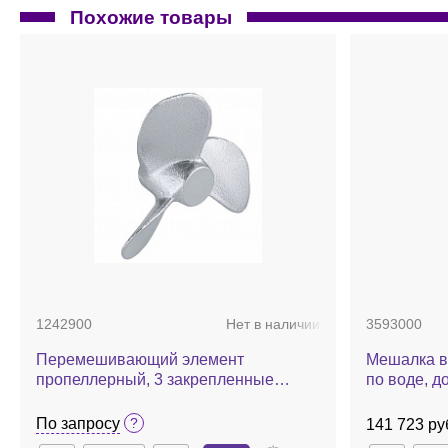
Похожие товары
1242900
Нет в наличии
3593000
Перемешивающий элемент
Мешалка в
пропеллерный, 3 закрепленные
по воде, до
лопасти, d 55 мм, нержавеющая
сталь, R 1401
По запросу
141 723 ру