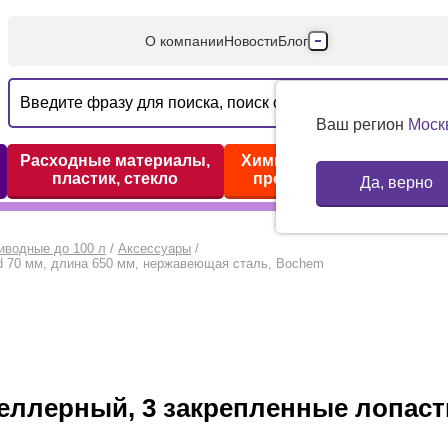
О компании
Новости
Блог
Производители
Партнеры
Ваш регион
Моск
Технический серв
Расходные материалы,
Химические реактивы,
пластик, стекло
препараты, наборы
Да, верно
Доставка и оплата
Контакты
иводные до 100 л
/
Аксессуары
/
 70 мм, длина 650 мм, нержавеющая сталь, Bochem
лерный, 3 закрепленные лопасти,