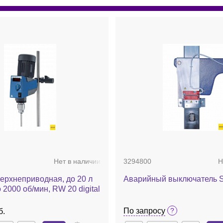
Нет в наличии
3294800
Н
ерхнеприводная, до 20 л
Аварийный выключатель S
 2000 об/мин, RW 20 digital
По запросу
б.