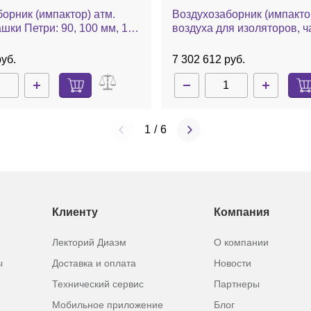
орник (импактор) атм.
Воздухозаборник (импактор) атм.
ашки Петри: 90, 100 мм, 100
воздуха для изоляторов, 
оматическая калибровка,
Петри: 90, 100 мм, 100 л/мин, авт.
VF
калибровка, MAS-100 Iso 
руб.
7 302 612 руб.
1
/
6
Клиенту
Компания
Лекторий Диаэм
О компании
ы
Доставка и оплата
Новости
Технический сервис
Партнеры
Мобильное приложение
Блог