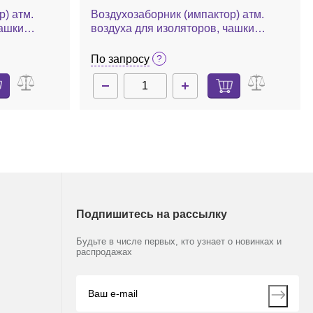
Воздухозаборник (импактор) атм.
чашки
воздуха для изоляторов, чашки
Петри: 90, 100 мм, 100 л/мин, встр.
NT
насос стер. фильтрации, MAS-100 Iso
По запросу
MH
Подпишитесь на рассылку
Будьте в числе первых, кто узнает о новинках и
распродажах