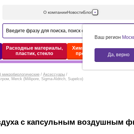
О компании
Новости
Блог
Производители
Партнеры
Ваш регион
Моск
Технический серв
Расходные материалы,
Химические реактивы,
пластик, стекло
препараты, наборы
Да, верно
Доставка и оплата
Контакты
) микробиологические
/
Аксессуары
/
, Merck (Millipore, Sigma-Aldrich, Supelco)
оздуха с капсульным воздушным 