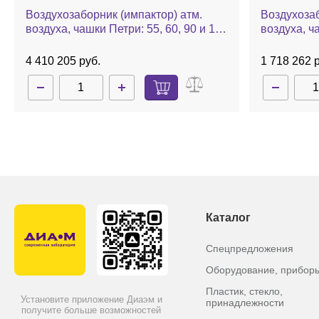
Воздухозаборник (импактор) атм.
Воздухозаб
воздуха, чашки Петри: 55, 60, 90 и 100
воздуха, ч
мм, 100 л/мин, авт. калибровка,
л/мин, авт
взрывобезопасн. исполнение, MAS-
MAS-100 
4 410 205 руб.
1 718 262 
100 NT Ex
Каталог
Спецпредложения
Оборудование, прибор
Пластик, стекло,
Установите приложение Диаэм и
принадлежности
получите больше возможностей