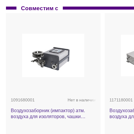
Совместим с
1091680001
Нет в наличии
1171180001
Воздухозаборник (импактор) атм.
Воздухозаборник (им
воздуха для изоляторов, чашки
воздуха дл
Петри: 90, 100 мм, 100 л/мин, авт.
Петри: 90, 
калибровка, MAS-100 Iso NT
насос стер