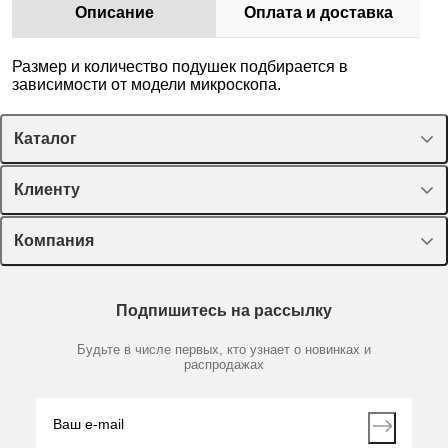
Описание
Оплата и доставка
Размер и количество подушек подбирается в
зависимости от модели микроскопа.
Каталог
Спецпредложения
Клиенту
Оборудование, приборы
Лекторий Диаэм
Компания
Пластик, стекло, принадлежности
Доставка и оплата
Химические реактивы, препараты, наборы
О компании
Технический сервис
Предметный указатель
Подпишитесь на рассылку
Новости
Мобильное приложение
Библиотека
Партнеры
Будьте в числе первых, кто узнает о новинках и
Производители
распродажах
Блог
Видео
Контакты