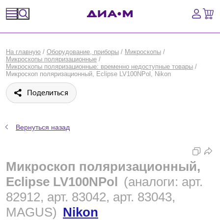
Спецпредложения
На главную
/
Оборудование, приборы
/
Микроскопы
/
Микроскопы поляризационные
/
Оборудование, приборы
Микроскопы поляризационные: временно недоступные товары
/
Микроскоп поляризационный, Eclipse LV100NPol, Nikon
Расходные материалы, пластик, стекло
Поделиться
Химические реактивы, препараты, наборы
Вернуться назад
Предметный указатель
Библиотека
Микроскоп поляризационный,
Eclipse LV100NPol
(аналоги: арт.
Войти
82912, арт. 83042, арт. 83043,
Сравнение
MAGUS)
Nikon