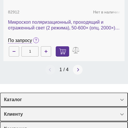
82912
Нет в наличии
Микроскоп поляризационный, проходящий и
отраженный свет (2 режима), 50-600× (опц. 2000×),
опц.: камера, монитор, MAGUS Pol 850
По запросу
1
/
4
Каталог
Спецпредложения
Клиенту
Оборудование, приборы
Лекторий Диаэм