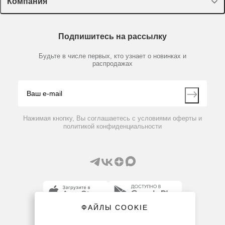
Компания
Пластик, стекло, принадлежности
Доставка и оплата
Химические реактивы, препараты, наборы
О компании
Технический сервис
Предметный указатель
Подпишитесь на рассылку
Новости
Мобильное приложение
Библиотека
Партнеры
Будьте в числе первых, кто узнает о новинках и
Производители
распродажах
Блог
Видео
Контакты
Вопрос-ответ
Нажимая кнопку, Вы соглашаетесь с условиями оферты и
политикой конфиденциальности
ФАЙЛЫ COOKIE
8 (800) 234-05-08