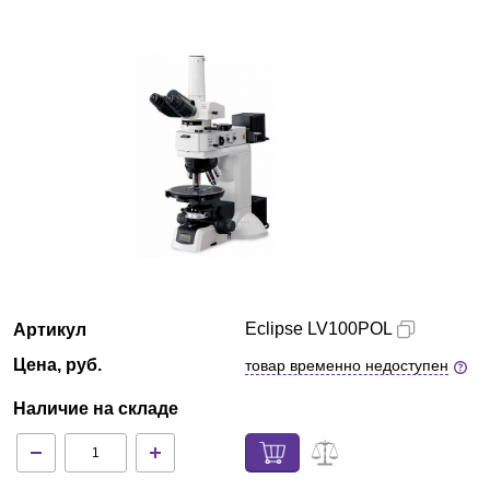
Екатеринбург
О компании
Новости
Блог
Производители
Партнеры
Eclipse LV100POL
Артикул
Технический сервис
Цена, руб.
товар временно недоступен
Наличие на складе
Доставка и оплата
Контакты