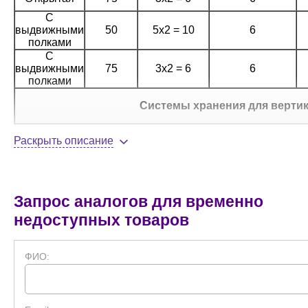
С
выдвижными
50
5x2 = 10
6
полками
С
выдвижными
75
3x2 = 6
6
полками
Системы хранения для верти
Открытая
50
7x4 = 28
9
Раскрыть описание
Открытая
75
5x4 = 20
9
С
выдвижными
50
7x4 = 28
9
Запрос аналогов для временно
полками
недоступных товаров
С
выдвижными
75
5x4 = 20
9
полками
ФИО:
Системы хранения для верти
Открытая
50
7x4 = 28
12