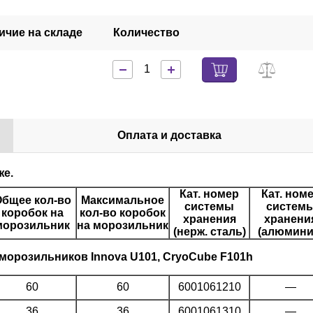
ичие на складе
Количество
Оплата и доставка
же.
Кат. номер
Кат. ном
бщее кол-во
Максимальное
системы
систем
коробок на
кол-во коробок
хранения
хранени
морозильник
на морозильник
(нерж. сталь)
(алюмини
морозильников Innova U101, CryoCube F101h
60
60
6001061210
—
36
36
6001061310
—