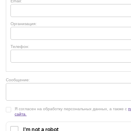
Email:
Открытая
75
5x4 = 20
12
С
выдвижными
50
7x4 = 28
12
Организация:
полками
С
выдвижными
75
5x4 = 20
12
полками
Телефон:
Системы хранения для вертикальны
Открытая
50
4x4 = 16
15
Открытая
75
4x2 = 8
15
Сообщение:
С
выдвижными
50
4x4 = 16
15
полками
С
выдвижными
75
4x2 = 8
15
полками
Я согласен на обработку персональных данных, а также с
п
сайта.
Системы хранения для вертикальных морозиль