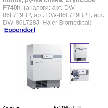
полок, ручка слева, CryoCube
F740h
Екатеринбург
(аналоги: арт. DW-
86L729BP, арт. DW-86L729BPT, арт.
DW-86L728J, Haier Biomedical)
О компании
Eppendorf
Новости
Блог
Производители
Партнеры
Технический сервис
Доставка и оплата
Контакты
F740340031
Артикул