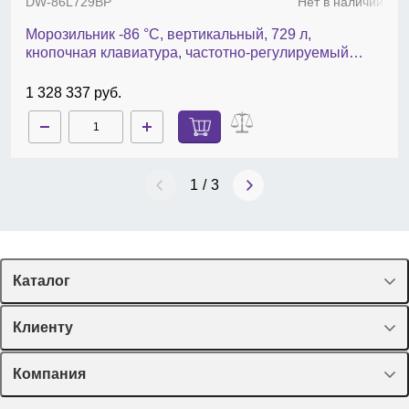
DW-86L729BP
Нет в наличии
Морозильник -86 °С, вертикальный, 729 л,
кнопочная клавиатура, частотно-регулируемый
привод компрессора, DW-86L729BP
1 328 337 руб.
1
/
3
Каталог
Спецпредложения
Клиенту
Оборудование, приборы
Лекторий Диаэм
Компания
Пластик, стекло, принадлежности
Доставка и оплата
Химические реактивы, препараты, наборы