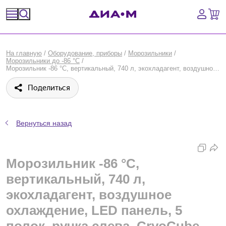
Спецпредложения
На главную
/
Оборудование, приборы
/
Морозильники
/
Морозильники до -86 °C
/
Оборудование, приборы
Морозильник -86 °С, вертикальный, 740 л, экохладагент, воздушное охлаждение, LED панель, 5 полок, ручка слева, CryoCube F740h, Eppendorf
Поделиться
Расходные материалы, пластик, стекло
Химические реактивы, препараты, наборы
Вернуться назад
Предметный указатель
Морозильник -86 °С,
Библиотека
вертикальный, 740 л,
Войти
экохладагент, воздушное
охлаждение, LED панель, 5
Сравнение