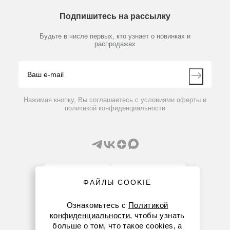
О компании
Технический сервис
Предметный указатель
Подпишитесь на рассылку
Новости
Мобильное приложение
Библиотека
Партнеры
Будьте в числе первых, кто узнает о новинках и
Производители
распродажах
Блог
Видео
Контакты
Вопрос-ответ
Нажимая кнопку, Вы соглашаетесь с условиями оферты и
политикой конфиденциальности
ФАЙЛЫ COOKIE
8 (800) 234-05-08
Ознакомьтесь с
Политикой
конфиденциальности
, чтобы узнать
+7 (912) 658-76-06
больше о том, что такое cookies, а