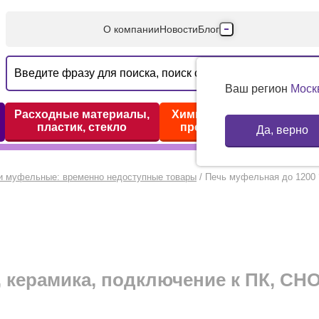
О компании
Новости
Блог
Производители
Партнеры
Ваш регион
Моск
Технический серв
Расходные материалы,
Химические реактивы,
пластик, стекло
препараты, наборы
Да, верно
Доставка и оплата
Контакты
и муфельные: временно недоступные товары
/
Печь муфельная до 1200 
, керамика, подключение к ПК, СН