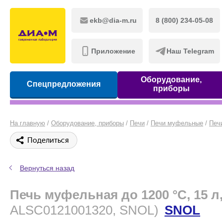
ekb@dia-m.ru
8 (800) 234-05-08
Приложение
Наш Telegram
Оборудование,
Спецпредложения
приборы
На главную
/
Оборудование, приборы
/
Печи
/
Печи муфельные
/
Печ
Поделиться
Вернуться назад
Печь муфельная до 1200 °С, 15 л
ALSC0121001320, SNOL)
SNOL