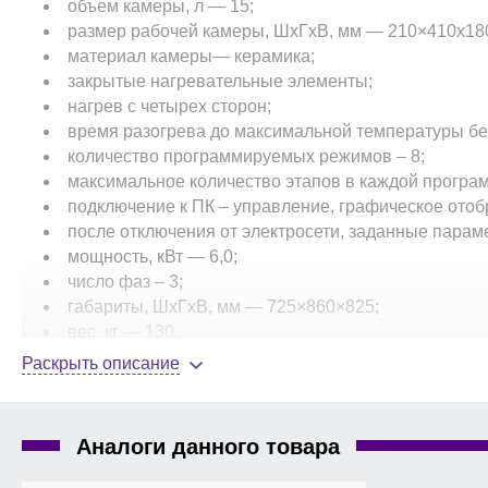
объем камеры, л — 15;
размер рабочей камеры, ШхГхВ, мм — 210×410х18
материал камеры— керамика;
закрытые нагревательные элементы;
нагрев с четырех сторон;
время разогрева до максимальной температуры без 
количество программируемых режимов – 8;
максимальное количество этапов в каждой програм
подключение к ПК – управление, графическое отоб
после отключения от электросети, заданные парам
мощность, кВт — 6,0;
число фаз – 3;
габариты, ШхГхВ, мм — 725×860×825;
вес, кг — 130.
Комплект поставки:
печь муфельная
СНОЛ-15/1200
, 2
Раскрыть описание
Опции:
вытяжка, смотровое окно диам. 35 мм. (по запрос
Аналоги данного товара