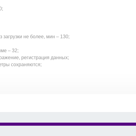
0;
загрузки не более, мин – 130;
ме – 32;
ражение, регистрация данных;
етры сохраняются;
 подовые керамические плиты.
у).