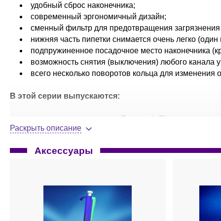
удобный сброс наконечника;
современный эргономичный дизайн;
сменный фильтр для предотвращения загрязнения
нижняя часть пипетки снимается очень легко (один 
подпружиненное посадочное место наконечника (кр
возможность снятия (выключения) любого канала у
всего несколько поворотов кольца для изменения 
В этой серии выпускаются:
одноканальные пипетки
Research Plus
постоянного
10, 20, 25, 50, 100, 200, 250, 500 и 1000 мкл;
Раскрыть описание
одноканальные пипетки
Research Plus
переменного 
20-200 мкл; 30-300 мкл; 100-1000 мкл; 0,25-2,5 мл; 0,5-
Аксессуары
8-ми канальные пипетки
Research Plus
: 0,5-10 мкл
12 канальные пипетки
Research Plus
: 0,5-10 мкл, 
16 канальные пипетки
Research Plus
для 384-луноч
24 канальные пипетки
Research Plus
для 384-луноч