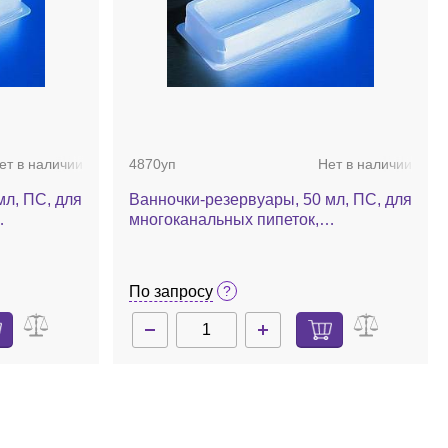
ет в наличии
4870уп
Нет в наличии
мл, ПС, для
Ванночки-резервуары, 50 мл, ПС, для
многоканальных пипеток,
т./кор.
стерильные, 5 шт./уп.
По запросу