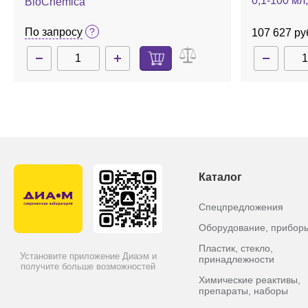
0,1-100 мл
BioChemica
EasyPet 3
По запросу
107 627 ру
Каталог
Спецпредложения
Оборудование, прибор
Пластик, стекло,
Установите приложение Диаэм и
принадлежности
получите больше возможностей
Химические реактивы,
препараты, наборы