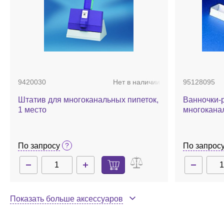
Research Plus 5-100 мкл 16-канальная:
объем, мкл — 5-100;
точность, % — 10 мкл ±3 / 50 мкл ±1,2 / 100 мкл ±1;
воспроизводимость, CV % — 10 мкл ±2 / 50 мкл ±1 / 
цветовая кодировка — светло-желтая;
наконечники — 0,5-100 мкл.
9420030
Нет в наличии
95128095
Штатив для многоканальных пипеток,
Ванночки-р
1 место
многоканал
разделител
По запросу
По запрос
Показать больше аксессуаров