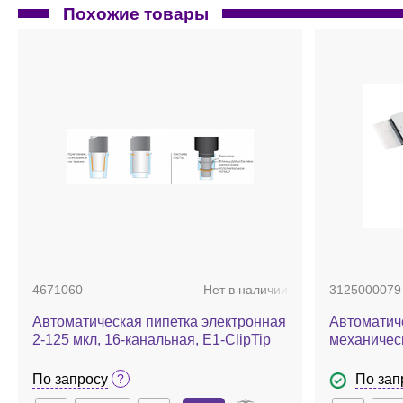
Похожие товары
0030058607
Нет в наличии
Ванночки-резервуары, 70 мл, ПП, для
многоканальных пипеток, с крышкой,
автоклавируемые, Tip-tub, 10 шт./уп.
4671060
Нет в наличии
3125000079
6 891 руб.
Автоматическая пипетка электронная
Автоматич
2-125 мкл, 16-канальная, E1-ClipTip
механическ
канальная,
планшетов,
По запросу
По зап