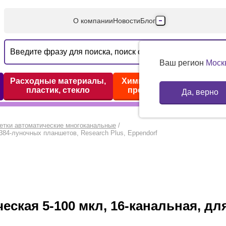
О компании
Новости
Блог
Производители
Партнеры
Ваш регион
Моск
Технический серв
Расходные материалы,
Химические реактивы,
пластик, стекло
препараты, наборы
Да, верно
Доставка и оплата
Контакты
етки автоматические многоканальные
/
384-луночных планшетов, Research Plus, Eppendorf
еская 5-100 мкл, 16-канальная, д