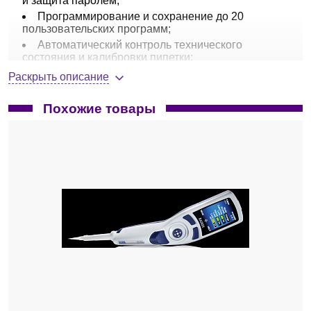
и защита паролем;
Программирование и сохранение до 20
пользовательских программ;
Автоматический контроль технического
состояния и калибровки пипетки;
Удобство одевания наконечников
Раскрыть описание
предотвращает напряжение руки, минимальный
риск травм постоянной нагрузки (RSI);
Похожие товары
Уменьшение физического усилия при одевании
наконечника до 75% по сравнению со
стандартными способами;
Запатентованная технология мягкого
сбрасывания наконечника, при минимальном
физическом усилии;
Запатентованный механизм
супервыталкивания — увеличение давления
воздуха на 150% для обеспечения эффективного
выталкивания микрообъемов жидкости и
предотвращении капиллярного эффекта;
Регулировка упора для пальца в диапазоне
120° — комфорт для правшей и левшей;
Установка объема с фиксацией — блокировка
операционной кнопки;