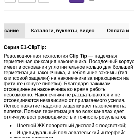
писание
Каталоги, буклеты, видео
Оплата и до
Серия
E1-
ClipTip:
Революционная технология
Clip Tip
— надежная
герметичная фиксация наконечника. Посадочный корпус
имеет в основании уплотнительное кольцо для большей
герметизации наконечника, и небольшие зажимы (тип
клипсовой защелки) на наконечнике запирающиеся на
фитинге (конусе пипетки). Благодаря зажимам
отсоединение наконечника во время работы
невозможно. Наконечники не расшатываются и не
отсоединяются независимо от прилагаемого усилия.
Легкое нажатие надежно защелкивает наконечник на
пипетке. Полная герметизация во всех каналах дает
отличную воспроизводимость и точность результатов
Цветной ЖК поворотный дисплей с подсветкой;
Индивидуальный пользовательский интерфейс