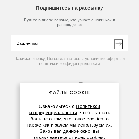
О компании
Технический сервис
Предметный указатель
62,5 мкл ±1,28 / 12,5 мкл ±4;
Подпишитесь на рассылку
Новости
Мобильное приложение
шаг — 0,1 мкл;
Библиотека
Партнеры
цветовая кодировка — желтая;
Будьте в числе первых, кто узнает о новинках и
Производители
распродажах
наконечники — ClipTip 200.
Блог
Видео
Контакты
Вопрос-ответ
Нажимая кнопку, Вы соглашаетесь с условиями оферты и
политикой конфиденциальности
ФАЙЛЫ COOKIE
Ознакомьтесь с
Политикой
конфиденциальности
, чтобы узнать
больше о том, что такое cookies, а
8 (800) 234-05-08
так же как и зачем мы используем их.
Закрывая данное окно, вы
+7 (912) 658-76-06
отказываетесь от всех cookies.