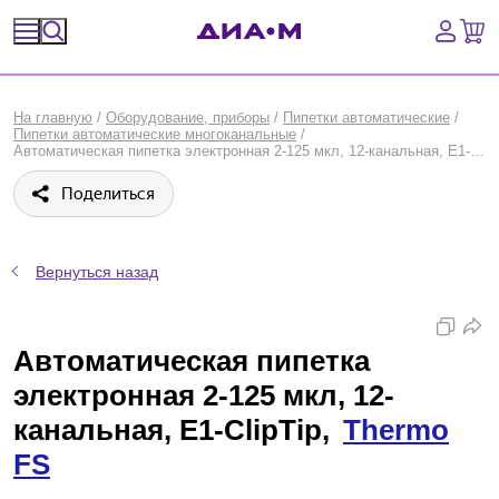
Спецпредложения
На главную
/
Оборудование, приборы
/
Пипетки автоматические
/
Пипетки автоматические многоканальные
/
Оборудование, приборы
Автоматическая пипетка электронная 2-125 мкл, 12-канальная, E1-ClipTip, Thermo FS
Поделиться
Расходные материалы, пластик, стекло
Химические реактивы, препараты, наборы
Вернуться назад
Предметный указатель
Автоматическая пипетка
Библиотека
электронная 2-125 мкл, 12-
Войти
канальная, E1-ClipTip,
Thermo
FS
Сравнение