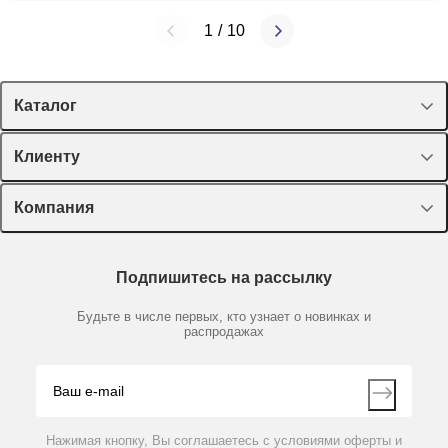
1
/
10
Каталог
Спецпредложения
Клиенту
Оборудование, приборы
Лекторий Диаэм
Компания
Пластик, стекло, принадлежности
Доставка и оплата
Химические реактивы, препараты, наборы
О компании
Технический сервис
Предметный указатель
Подпишитесь на рассылку
Новости
Мобильное приложение
Библиотека
Партнеры
Будьте в числе первых, кто узнает о новинках и
Производители
распродажах
Блог
Видео
Контакты
Вопрос-ответ
Нажимая кнопку, Вы соглашаетесь с условиями оферты и