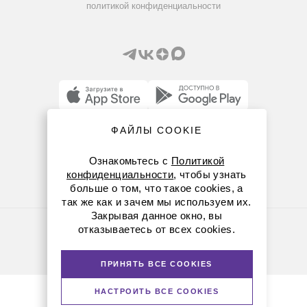
политикой конфиденциальности
ФАЙЛЫ COOKIE
8 (800) 234-05-08
+7 (912) 658-76-06
Ознакомьтесь с
Политикой
конфиденциальности
, чтобы узнать
ekb@dia-m.ru
больше о том, что такое cookies, а
так же как и зачем мы используем их.
Закрывая данное окно, вы
Политика конфиденциальности
отказываетесь от всех cookies.
© Диаэм, 1988 — 2026. Все права защищены
Версия для печати
ПРИНЯТЬ ВСЕ COOKIES
НАСТРОИТЬ ВСЕ COOKIES