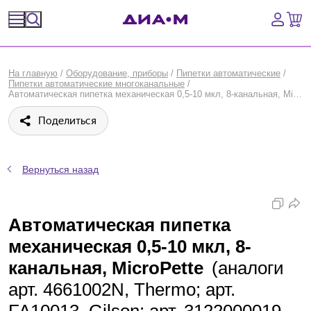
Спецпредложения
На главную
/
Оборудование, приборы
/
Пипетки автоматические
/
Пипетки автоматические многоканальные
/
Оборудование, приборы
Автоматическая пипетка механическая 0,5-10 мкл, 8-канальная, MicroPette, DLab, Китай
Поделиться
Расходные материалы, пластик, стекло
Химические реактивы, препараты, наборы
Вернуться назад
Предметный указатель
Автоматическая пипетка
Библиотека
механическая 0,5-10 мкл, 8-
Войти
канальная, MicroPette
(аналоги
арт. 4661002N, Thermo; арт.
Сравнение