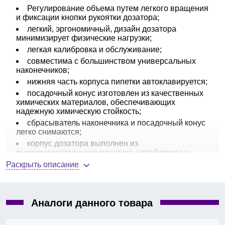
Регулирование объема путем легкого вращения
и фиксации кнопки рукоятки дозатора;
легкий, эргономичный, дизайн дозатора
минимизирует физические нагрузки;
легкая калибровка и обслуживание;
совместима с большинством универсальных
наконечников;
нижняя часть корпуса пипетки автоклавируется;
посадочный конус изготовлен из качественных
химических материалов, обеспечивающих
надежную химическую стойкость;
сбрасыватель наконечника и посадочный конус
легко снимаются;
корпус дозатора выполнен из
высококачественного пластика, устойчивого к
химически активным средам;
Раскрыть описание
откалиброван в соответствии с ISO 8655;
в комплект каждого дозатора входит
индивидуальными сертификат о поверке.
Аналоги данного товара