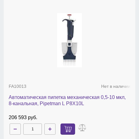
Характеристики 8-канальной
автоматической механической
пипетки 0,5-10 мкл MicroPette, DLAB,
Китай
Объем, мкл — 0,5–10;
количество каналов — 8;
точность, мкл — при 1 мкл ±0,04 / при 10 мкл
±0,15;
воспроизводимость, мкл — при 1 мкл ±0,04 / при
10 мкл ±0,15;
шаг, мкл — 0,1;
наконечники — 10 мкл.
FA10013
Нет в наличии
Автоматическая пипетка механическая 0,5-10 мкл,
8-канальная, Pipetman L P8X10L
206 593 руб.