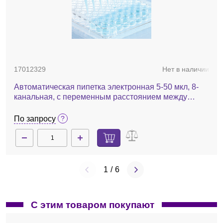
7030000084
В наличии
Штатив-карусель для автоматических пипеток, 6
мест
17012329
Нет в наличии
3 493 руб.
Автоматическая пипетка электронная 5-50 мкл, 8-
канальная, с переменным расстоянием между
наконечниками, EА8-50 XLS LTS
По запросу
1
/
6
С этим товаром покупают