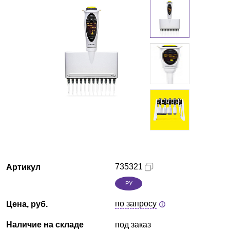
Екатеринбург
О компании
Новости
Блог
Производители
Партнеры
735321
Артикул
Технический сервис
РУ
Доставка и оплата
по запросу
Цена, руб.
Контакты
Наличие на складе
под заказ