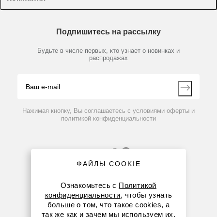
Доставка и оплата
Химические реактивы, препараты, наборы
О компании
Технический сервис
Предметный указатель
Подпишитесь на рассылку
Новости
Мобильное приложение
Библиотека
Партнеры
Будьте в числе первых, кто узнает о новинках и
Производители
распродажах
Блог
Видео
Контакты
Вопрос-ответ
Нажимая кнопку, Вы соглашаетесь с условиями оферты и
политикой конфиденциальности
ФАЙЛЫ COOKIE
Ознакомьтесь с
Политикой
конфиденциальности
, чтобы узнать
больше о том, что такое cookies, а
8 (800) 234-05-08
так же как и зачем мы используем их.