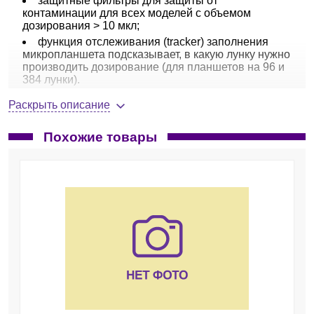
защитные фильтры для защиты от
контаминации для всех моделей с объемом
дозирования > 10 мкл;
функция отслеживания (tracker) заполнения
микропланшета подсказывает, в какую лунку нужно
производить дозирование (для планшетов на 96 и
384 лунки).
В этой серии выпускаются:
Раскрыть описание
одноканальные пипетки переменного объема —
от 0,2 до10000 мкл,
Похожие товары
8-канальные пипетки переменного объема — от
0,2 до 1200 мкл,
12-канальные пипетки переменного объема —
от 0,2 до1200 мкл.
Выпускается 14 типов пипеток — шесть одноканальных,
четыре 8-канальных и четыре 12-канальных.
В электронной пипетке
Picus
реализовано 8 основных
режимов дозирования:
прямое дозирование;
обратное дозирование;
режим ручного дозирования;