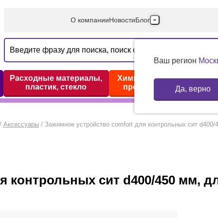
О компании
Новости
Блог
Производители
Партнеры
Ваш регион
Моск
Технический серв
Расходные материалы,
Химические реактивы,
пластик, стекло
препараты, наборы
Да, верно
Доставка и оплата
Контакты
/
Аксессуары
/
Зажимное устройство comfort для контрольных сит d400/4
я контрольных сит d400/450 мм, дл