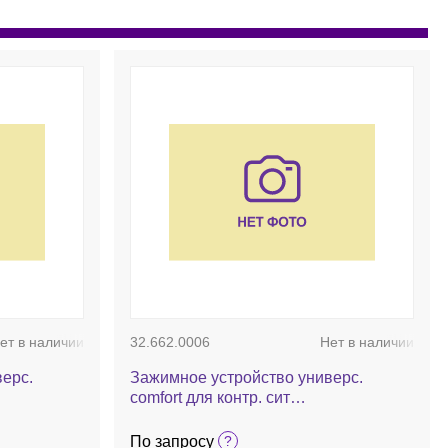
ет в наличии
32.662.0006
Нет в наличии
ерс.
Зажимное устройство универс.
comfort для контр. сит
сухого
d100/150/200/203 мм, для мокрого
рассева
По запросу