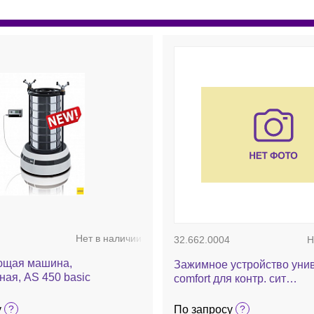
Нет в наличии
32.662.0004
Н
ющая машина,
Зажимное устройство унив
ая, AS 450 basic
comfort для контр. сит
d100/150/200/203 мм, для 
рассева
у
По запросу