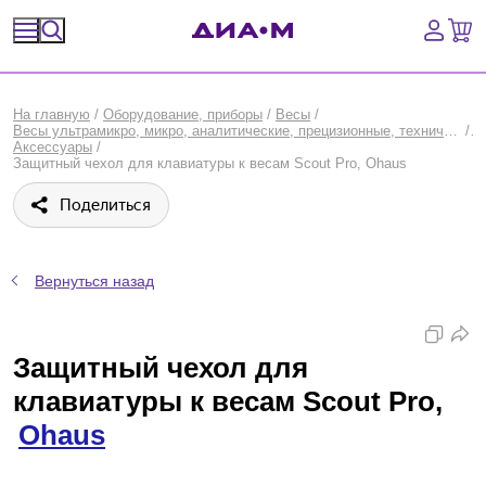
Спецпредложения
На главную
/
Оборудование, приборы
/
Весы
/
Весы ультрамикро, микро, аналитические, прецизионные, технические, карманные
/
Оборудование, приборы
Аксессуары
/
Защитный чехол для клавиатуры к весам Scout Pro, Ohaus
Расходные материалы, пластик, стекло
Поделиться
Химические реактивы, препараты, наборы
Вернуться назад
Предметный указатель
Библиотека
Защитный чехол для
клавиатуры к весам Scout Pro,
Войти
Ohaus
Сравнение