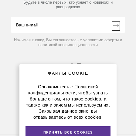
Партнеры
Будьте в числе первых, кто узнает о новинках и
Производители
распродажах
Блог
Видео
Контакты
Вопрос-ответ
Нажимая кнопку, Вы соглашаетесь с условиями оферты и
политикой конфиденциальности
ФАЙЛЫ COOKIE
Ознакомьтесь с
Политикой
конфиденциальности
, чтобы узнать
больше о том, что такое cookies, а
8 (800) 234-05-08
так же как и зачем мы используем их.
Закрывая данное окно, вы
+7 (912) 658-76-06
отказываетесь от всех cookies.
ekb@dia-m.ru
ПРИНЯТЬ ВСЕ COOKIES