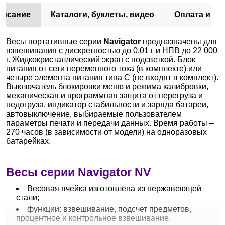
писание
Каталоги, буклеты, видео
Оплата и до
Весы портативные серии
Navigator
предназначены для
взвешивания с дискретностью до 0,01 г и НПВ до 22 000
г. Жидкокристаллический экран с подсветкой. Блок
питания от сети переменного тока (в комплекте) или
четыре элемента питания типа C (не входят в комплект).
Выключатель блокировки меню и режима калибровки,
механическая и программная защита от перегруза и
недогруза, индикатор стабильности и заряда батареи,
автовыключение, выбираемые пользователем
параметры печати и передачи данных. Время работы –
270 часов (в зависимости от модели) на одноразовых
батарейках.
Весы серии Navigator NV
Весовая ячейка изготовлена из нержавеющей
стали;
функции: взвешивание, подсчет предметов,
процентное и контрольное взвешивание.