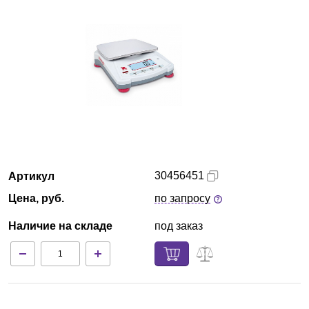
Екатеринбург
О компании
Новости
Блог
Производители
30456451
Артикул
Партнеры
Цена, руб.
по запросу
Наличие на складе
под заказ
Технический сервис
Доставка и оплата
Контакты