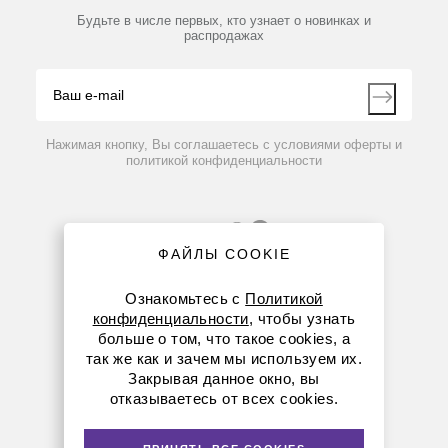
Партнеры
Будьте в числе первых, кто узнает о новинках и
Производители
Принтер матричный SF40A
распродажах
Блог
Видео
Контакты
69 714 руб.
Вопрос-ответ
Нажимая кнопку, Вы соглашаетесь с условиями оферты и
политикой конфиденциальности
ФАЙЛЫ COOKIE
Ознакомьтесь с
Политикой
конфиденциальности
, чтобы узнать
больше о том, что такое cookies, а
8 (800) 234-05-08
так же как и зачем мы используем их.
Закрывая данное окно, вы
+7 (912) 658-76-06
отказываетесь от всех cookies.
ekb@dia-m.ru