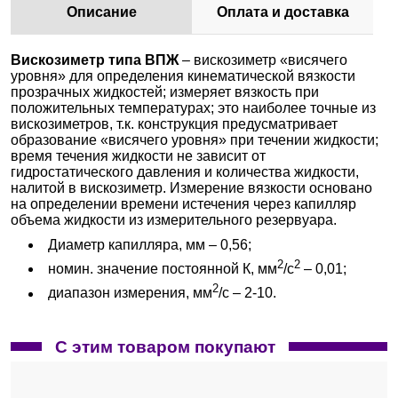
Описание
Оплата и доставка
Вискозиметр типа ВПЖ
– вискозиметр «висячего
уровня» для определения кинематической вязкости
прозрачных жидкостей; измеряет вязкость при
положительных температурах; это наиболее точные из
вискозиметров, т.к. конструкция предусматривает
образование «висячего уровня» при течении жидкости;
время течения жидкости не зависит от
гидростатического давления и количества жидкости,
налитой в вискозиметр. Измерение вязкости основано
на определении времени истечения через капилляр
объема жидкости из измерительного резервуара.
Диаметр капилляра, мм – 0,56;
2
2
номин. значение постоянной К, мм
/с
– 0,01;
2
диапазон измерения, мм
/с – 2-10.
С этим товаром покупают