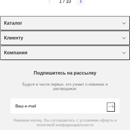
1
/
10
Каталог
Спецпредложения
Клиенту
Оборудование, приборы
Лекторий Диаэм
Компания
Пластик, стекло, принадлежности
Доставка и оплата
Химические реактивы, препараты, наборы
О компании
Технический сервис
Предметный указатель
Подпишитесь на рассылку
Новости
Мобильное приложение
Библиотека
Партнеры
Будьте в числе первых, кто узнает о новинках и
Производители
распродажах
Блог
Видео
Контакты
Вопрос-ответ
Нажимая кнопку, Вы соглашаетесь с условиями оферты и
политикой конфиденциальности