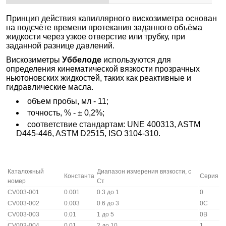
Принцип действия капиллярного вискозиметра основан
на подсчёте времени протекания заданного объёма
жидкости через узкое отверстие или трубку, при
заданной разнице давлений.
Вискозиметры
Уббелоде
используются для
определения кинематической вязкости прозрачных
ньютоновских жидкостей, таких как реактивные и
гидравлические масла.
объем пробы, мл - 11;
точность, % - ± 0,2%;
соответствие стандартам: UNE 400313, ASTM
D445-446, ASTM D2515, ISO 3104-310.
Каталожный
Диапазон измерения вязкости, с
Константа
Серия
номер
Ст
CV003-001
0.001
0.3 до 1
0
CV003-002
0.003
0.6 до 3
0С
CV003-003
0.01
1 до 5
0В
CV003-004
0.01
2 до 10
1