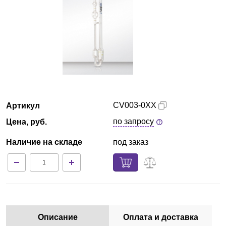
Екатеринбург
О компании
Новости
Блог
CV003-0XX
Артикул
Производители
по запросу
Цена, руб.
Партнеры
Наличие на складе
под заказ
Технический сервис
Доставка и оплата
Контакты
Описание
Оплата и доставка