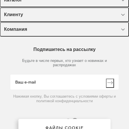
Спецпредложения
Клиенту
Оборудование, приборы
Лекторий Диаэм
Компания
Пластик, стекло, принадлежности
Доставка и оплата
Химические реактивы, препараты, наборы
О компании
Технический сервис
Предметный указатель
Подпишитесь на рассылку
Новости
Мобильное приложение
Библиотека
Партнеры
Будьте в числе первых, кто узнает о новинках и
Производители
распродажах
Блог
Видео
Контакты
Вопрос-ответ
Нажимая кнопку, Вы соглашаетесь с условиями оферты и
политикой конфиденциальности
ФАЙЛЫ COOKIE