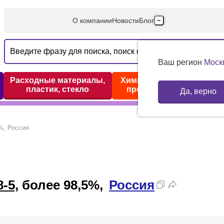
О компании
Новости
Блог
Производители
Партнеры
Ваш регион
Моск
Технический серв
Расходные материалы,
Химические реактивы,
пластик, стекло
препараты, наборы
Да, верно
Доставка и оплата
Контакты
%, Россия
-5,
более 98,5%,
Россия