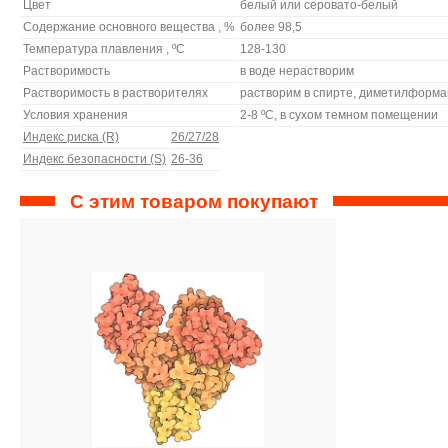
Цвет
белый или серовато-белый
Содержание основного вещества , %
более 98,5
Температура плавления , ºС
128-130
Растворимость
в воде нерастворим
Растворимость в растворителях
растворим в спирте, диметилформ
Условия хранения
2-8 ºС, в сухом темном помещении
Индекс риска (R)
26/27/28
Индекс безопасности (S)
26-36
С этим товаром покупают