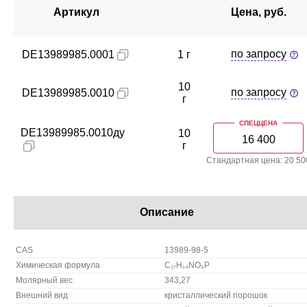
Артикул
Цена, руб.
по запросу
DE13989985.0001
1 г
10
по запросу
DE13989985.0010
г
СПЕЦЦЕНА
DE13989985.0010ду
10
16 400
г
Стандартная цена: 20 50
Описание
CAS
13989-98-5
Химическая формула
C₁₇H₁₄NO₅P
Молярный вес
343,27
Внешний вид
кристаллический порошок