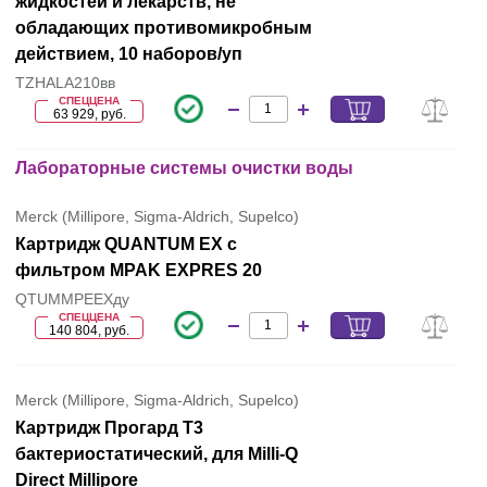
жидкостей и лекарств, не
обладающих противомикробным
действием, 10 наборов/уп
TZHALA210вв
СПЕЦЦЕНА
63 929, руб.
Лабораторные системы очистки воды
Merck (Millipore, Sigma-Aldrich, Supelco)
Картридж QUANTUM EX с
фильтром MPAK EXPRES 20
QTUMMPEEXду
СПЕЦЦЕНА
140 804, руб.
Merck (Millipore, Sigma-Aldrich, Supelco)
Картридж Прогард T3
бактериостатический, для Milli-Q
Direct Millipore