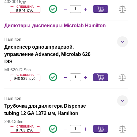
4330015ду
СПЕЦЦЕНА
8 974, руб.
Дилютеры-диспенсеры Microlab Hamilton
Hamilton
Диспенсер одношприцевой,
управление Advanced, Microlab 620
DIS
ML620-DISвв
СПЕЦЦЕНА
940 829, руб.
Hamilton
Трубочка для дилютера Dispense
tubing 12 GA 1372 мм, Hamilton
240133вв
СПЕЦЦЕНА
8 763, руб.