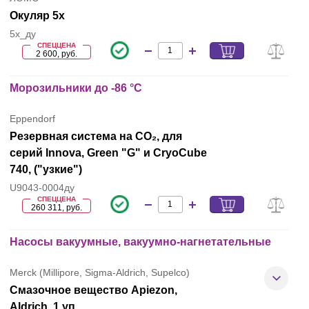
Окуляр 5х
5x_ду
СПЕЦЦЕНА
2 600, руб.
Морозильники до -86 °C
Eppendorf
Резервная система на CO₂, для
серий Innova, Green "G" и CryoCube
740, ("узкие")
U9043-0004ду
СПЕЦЦЕНА
260 311, руб.
Насосы вакуумные, вакуумно-нагнетательные
Merck (Millipore, Sigma-Aldrich, Supelco)
Смазочное вещество Apiezon,
Aldrich, 1 уп.