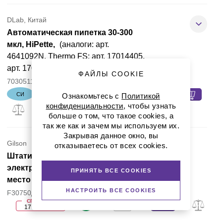
DLab, Китай
Автоматическая пипетка 30-300
мкл, HiPette,
(аналоги: арт.
4641092N, Thermo FS; арт. 17014405,
арт. 17014414, Mettler Toledo)
ФАЙЛЫ COOKIE
7030511040вв
СИ
8 030, руб.
РУ
Ознакомьтесь с
Политикой
конфиденциальности
, чтобы узнать
больше о том, что такое cookies, а
так же как и зачем мы используем их.
Закрывая данное окно, вы
Gilson
отказываетесь от всех cookies.
Штатив-зарядная стойка для
электронной пипетки Concept, 1
ПРИНЯТЬ ВСЕ COOKIES
место
НАСТРОИТЬ ВСЕ COOKIES
F30750ДУ
СПЕЦЦЕНА
17 020, руб.