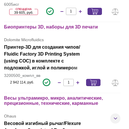
6005исг
СПЕЦЦЕНА
39 605, руб.
Биопринтеры 3D, наборы для 3D печати
Dolomite Microfluidics
Принтер-3D для создания чипов/
Fluidic Factory 3D Printing System
(using COC) в комплекте с
подложкой, иглой и полимером
3200500_компл_вв
2 942 114, руб.
Весы ультрамикро, микро, аналитические,
прецизионные, технические, карманные
Ohaus
Весовой изгибный рычаг/Flexure