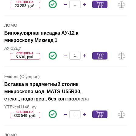
СПЕЦЦЕНА
23 253, руб.
ЛОМО
Бинокулярная насадка АУ-12 к
микроскопу Микмед 1
АУ-12ДУ
СПЕЦЦЕНА
5 630, руб.
Evident (Olympus)
Вставка в предметный столик
микроскопа мод. MATS-U55R30,
стекл., подогрев., без контроллера
YTExcel1148_ду
СПЕЦЦЕНА
333 549, руб.
ЛОМО