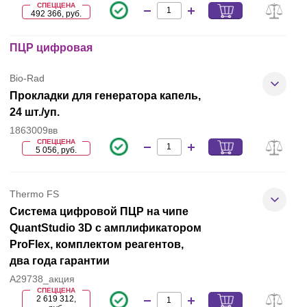
СПЕЦЦЕНА
492 366, руб.
ПЦР цифровая
Bio-Rad
Прокладки для генератора капель,
24 шт./уп.
1863009вв
СПЕЦЦЕНА
5 056, руб.
Thermo FS
Система цифровой ПЦР на чипе
QuantStudio 3D с амплификатором
ProFlex, комплектом реагентов,
два года гарантии
A29738_акция
СПЕЦЦЕНА
2 619 312,