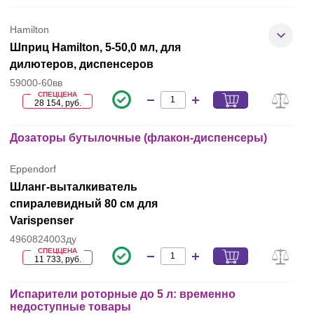
Hamilton
Шприц Hamilton, 5-50,0 мл, для
дилютеров, диспенсеров
59000-60вв
СПЕЦЦЕНА
28 154, руб.
Дозаторы бутылочные (флакон-диспенсеры)
Eppendorf
Шланг-выталкиватель
спиралевидный 80 см для
Varispenser
4960824003ду
СПЕЦЦЕНА
11 733, руб.
Испарители роторные до 5 л: временно
недоступные товары