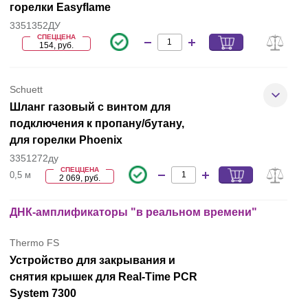
горелки Easyflame
3351352ДУ
СПЕЦЦЕНА
154, руб.
Schuett
Шланг газовый c винтом для
подключения к пропану/бутану,
для горелки Phoenix
3351272ду
СПЕЦЦЕНА
0,5 м
2 069, руб.
ДНК-амплификаторы "в реальном времени"
Thermo FS
Устройство для закрывания и
снятия крышек для Real-Time PCR
System 7300