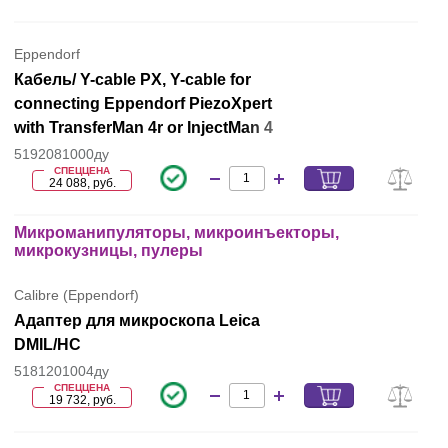
Eppendorf
Кабель/ Y-cable PX, Y-cable for
connecting Eppendorf PiezoXpert
with TransferMan 4r or InjectMan 4
5192081000ду
СПЕЦЦЕНА
24 088, руб.
Микроманипуляторы, микроинъекторы,
микрокузницы, пулеры
Calibre (Eppendorf)
Адаптер для микроскопа Leica
DMIL/HC
5181201004ду
СПЕЦЦЕНА
19 732, руб.