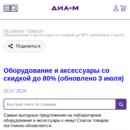
Спецпредложения
На главную
/
Новости
/
Оборудование и аксессуары со скидкой до 80% (обновлено 3 июля)
Оборудование, приборы
Поделиться
Расходные материалы, пластик, стекло
Химические реактивы, препараты, наборы
Оборудование и аксессуары со
скидкой до 80% (обновлено 3 июля)
Предметный указатель
03.07.2026
Библиотека
Войти
Самые выгодные предложения на лабораторное
оборудование и аксессуары к нему!
Список товаров
Сравнение
постоянно обновляется.