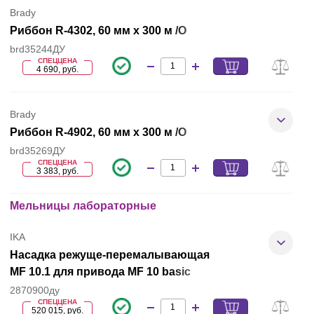
Brady
Риббон R-4302, 60 мм x 300 м /О
brd35244ДУ
СПЕЦЦЕНА
4 690, руб.
Brady
Риббон R-4902, 60 мм x 300 м /O
brd35269ДУ
СПЕЦЦЕНА
3 383, руб.
Мельницы лабораторные
IKA
Насадка режуще-перемалывающая
MF 10.1 для привода MF 10 basic
2870900ду
СПЕЦЦЕНА
520 015, руб.