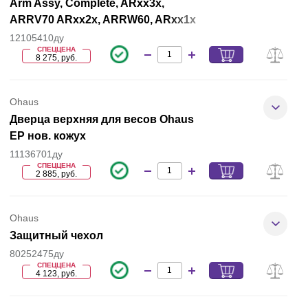
Arm Assy, Complete, ARxx3x,
ARRV70 ARxx2x, ARRW60, ARxx1x
12105410ду
СПЕЦЦЕНА
8 275, руб.
Ohaus
Дверца верхняя для весов Ohaus
EP нов. кожух
11136701ду
СПЕЦЦЕНА
2 885, руб.
Ohaus
Защитный чехол
80252475ду
СПЕЦЦЕНА
4 123, руб.