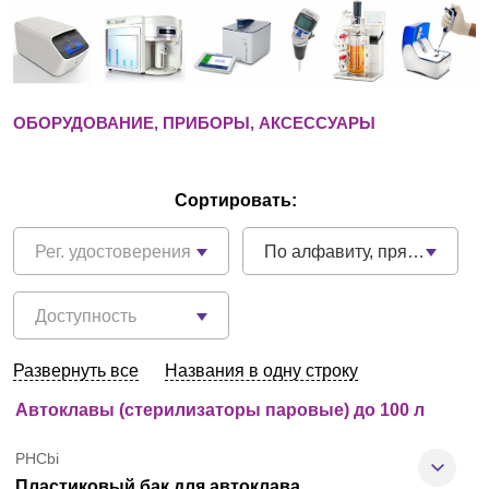
Екатеринбург
О компании
ОБОРУДОВАНИЕ, ПРИБОРЫ, АКСЕССУАРЫ
Новости
Сортировать:
Блог
Рег. удостоверения
По алфавиту, прямой
Производители
Партнеры
Доступность
Технический сервис
Развернуть все
Названия в одну строку
Автоклавы (стерилизаторы паровые) до 100 л
Доставка и оплата
PHCbi
Контакты
Пластиковый бак для автоклава