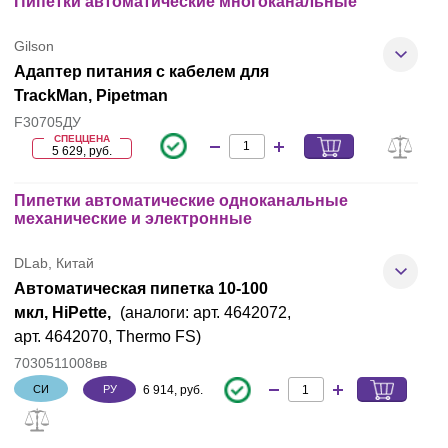
Пипетки автоматические многоканальные
Gilson
Адаптер питания с кабелем для
TrackMan, Pipetman
F30705ДУ
СПЕЦЦЕНА
5 629, руб.
Пипетки автоматические одноканальные
механические и электронные
DLab, Китай
Автоматическая пипетка 10-100
мкл, HiPette,
(аналоги: арт. 4642072,
арт. 4642070, Thermo FS)
7030511008вв
СИ
6 914, руб.
РУ