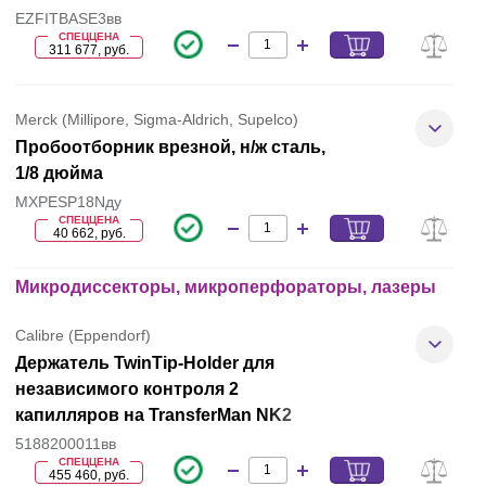
EZFITBASE3вв
СПЕЦЦЕНА
311 677, руб.
Merck (Millipore, Sigma-Aldrich, Supelco)
Пробоотборник врезной, н/ж сталь,
1/8 дюйма
MXPESP18Nду
СПЕЦЦЕНА
40 662, руб.
Микродиссекторы, микроперфораторы, лазеры
Calibre (Eppendorf)
Держатель TwinTip-Holder для
независимого контроля 2
капилляров на TransferMan NK2
5188200011вв
СПЕЦЦЕНА
455 460, руб.