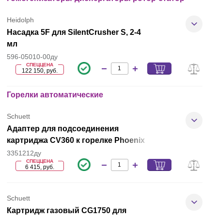
Heidolph
Насадка 5F для SilentCrusher S, 2-4
мл
596-05010-00ду
СПЕЦЦЕНА
122 150, руб.
Горелки автоматические
Schuett
Адаптер для подсоединения
картриджа СV360 к горелке Phoenix
3351212ду
СПЕЦЦЕНА
6 415, руб.
Schuett
Картридж газовый CG1750 для