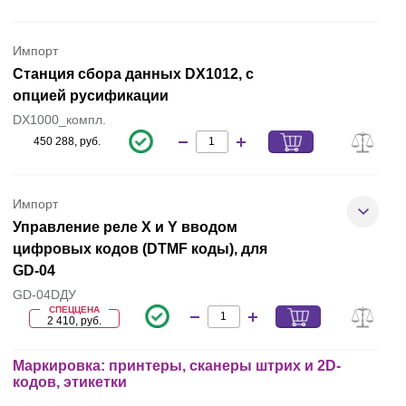
Импорт
Станция сбора данных DX1012, с
опцией русификации
DX1000_компл.
450 288, руб.
Импорт
Управление реле X и Y вводом
цифровых кодов (DTMF коды), для
GD-04
GD-04DДУ
СПЕЦЦЕНА
2 410, руб.
Маркировка: принтеры, сканеры штрих и 2D-
кодов, этикетки